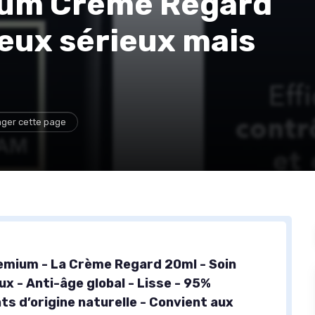
ium Crème Regard
yeux sérieux mais
ager cette page
remium - La Crème Regard 20ml - Soin
x - Anti-âge global - Lisse - 95%
ts d’origine naturelle - Convient aux