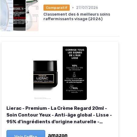
•
27/07/2026
Comparatif
Classement des 6 meilleurs soins
raffermissants visage (2026)
Lierac - Premium - La Crème Regard 20ml -
Soin Contour Yeux - Anti-âge global - Lisse -
95% d’ingrédients d’origine naturelle -
Convient aux Yeux sensibles