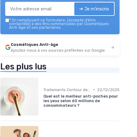
➔ Je m'inscris
*
En remplissant ce formulaire, j’accepte d’être
contacté(e) à des fins commerciales par Cosmétiques
Anti-âge et ses partenaires.
Cosmétiques Anti-âge
Ajoutez-nous à vos sources préférées sur Google
Les plus lus
•
Traitements Contour des Yeux
22/12/2025
Quel est le meilleur anti-poches pour
les yeux selon 60 millions de
consommateurs ?