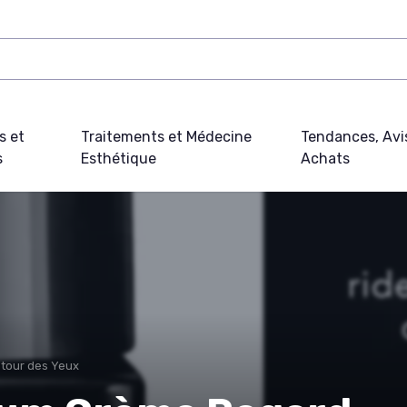
s et
Traitements et Médecine
Tendances, Avi
s
Esthétique
Achats
tour des Yeux