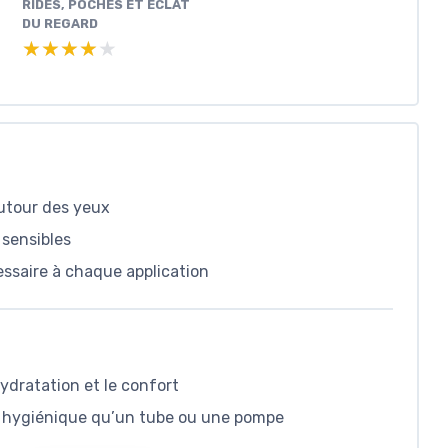
RIDES, POCHES ET ÉCLAT
DU REGARD
★★★★★
★★★★★
autour des yeux
 sensibles
ssaire à chaque application
hydratation et le confort
s hygiénique qu’un tube ou une pompe