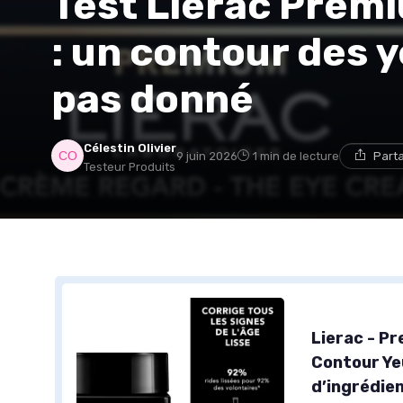
Test Lierac Prem
: un contour des 
pas donné
Célestin Olivier
9 juin 2026
1 min de lecture
Part
Testeur Produits
Lierac - P
Contour Yeu
d’ingrédien