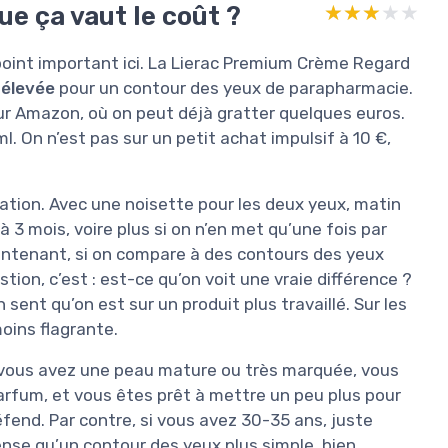
ue ça vaut le coût ?
★★★★★
★★★★★
oint important ici. La Lierac Premium Crème Regard
 élevée
pour un contour des yeux de parapharmacie.
ur Amazon, où on peut déjà gratter quelques euros.
. On n’est pas sur un petit achat impulsif à 10 €,
sation. Avec une noisette pour les deux yeux, matin
à 3 mois, voire plus si on n’en met qu’une fois par
Maintenant, si on compare à des contours des yeux
stion, c’est : est-ce qu’on voit une vraie différence ?
n sent qu’on est sur un produit plus travaillé. Sur les
moins flagrante.
 vous avez une peau mature ou très marquée, vous
arfum, et vous êtes prêt à mettre un peu plus pour
éfend. Par contre, si vous avez 30-35 ans, juste
ense qu’un contour des yeux plus simple, bien