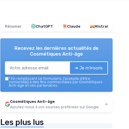
Résumer
ChatGPT
Claude
Mistral
Recevez les dernières actualités de
Cosmétiques Anti-âge
➔ Je m'inscris
*
En remplissant ce formulaire, j’accepte d’être
contacté(e) à des fins commerciales par Cosmétiques
Anti-âge et ses partenaires.
Cosmétiques Anti-âge
Ajoutez-nous à vos sources préférées sur Google
Les plus lus