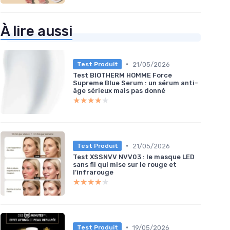
À lire aussi
•
21/05/2026
Test Produit
Test BIOTHERM HOMME Force
Supreme Blue Serum : un sérum anti-
âge sérieux mais pas donné
★★★★★
★★★★★
•
21/05/2026
Test Produit
Test XSSNVV NVV03 : le masque LED
sans fil qui mise sur le rouge et
l’infrarouge
★★★★★
★★★★★
•
19/05/2026
Test Produit