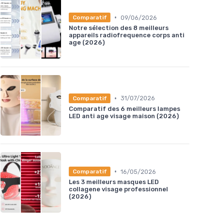
★★★
★★★
•
09/06/2026
Comparatif
Notre sélection des 8 meilleurs
appareils radiofrequence corps anti
age (2026)
•
31/07/2026
Comparatif
Comparatif des 6 meilleurs lampes
LED anti age visage maison (2026)
•
16/05/2026
Comparatif
Les 3 meilleurs masques LED
collagene visage professionnel
(2026)