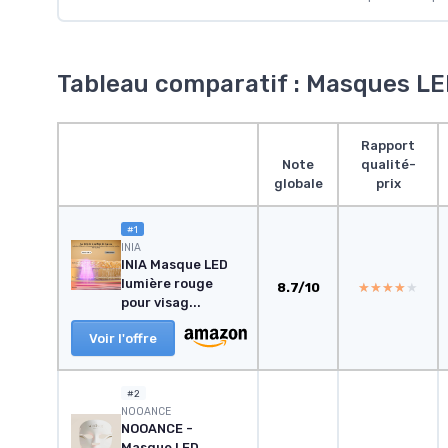
Tableau comparatif : Masques LE
Rapport
Note
qualité-
globale
prix
#1
INIA
INIA Masque LED
lumière rouge
8.7/10
★★★★★
★★★★★
pour visag...
Voir l'offre
#2
NOOANCE
NOOANCE -
Masque LED