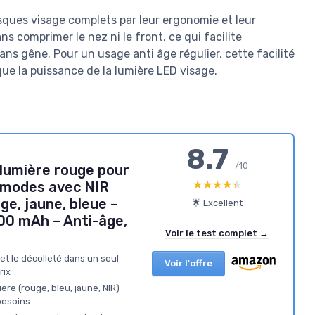
ques visage complets par leur ergonomie et leur
ns comprimer le nez ni le front, ce qui facilite
ns gêne. Pour un usage anti âge régulier, cette facilité
e la puissance de la lumière LED visage.
8.7
/10
lumière rouge pour
★★★★★
★★★★★
4 modes avec NIR
e, jaune, bleue –
🌟 Excellent
0 mAh – Anti-âge,
Voir le test complet →
 et le décolleté dans un seul
Voir l'offre
rix
re (rouge, bleu, jaune, NIR)
besoins