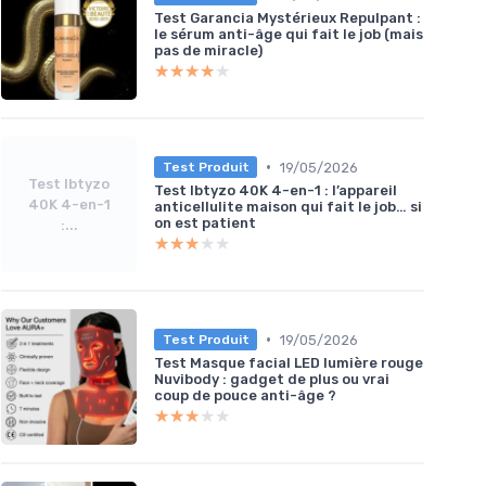
Test Garancia Mystérieux Repulpant :
le sérum anti-âge qui fait le job (mais
pas de miracle)
★★★★★
★★★★★
•
19/05/2026
Test Produit
Test Ibtyzo
Test Ibtyzo 40K 4-en-1 : l’appareil
cacite
40K 4-en-1
anticellulite maison qui fait le job… si
on est patient
:...
★★★★★
★★★★★
★★★
★★★
•
19/05/2026
Test Produit
Test Masque facial LED lumière rouge
Nuvibody : gadget de plus ou vrai
coup de pouce anti-âge ?
★★★★★
★★★★★