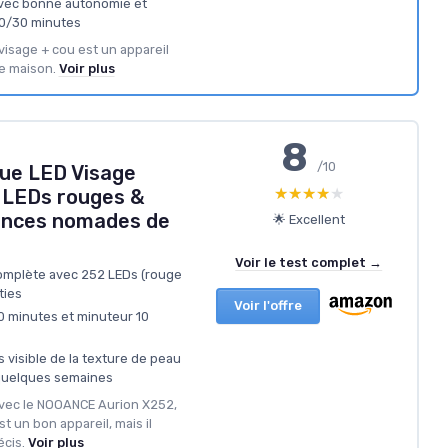
avec bonne autonomie et
20/30 minutes
 visage + cou est un appareil
e maison.
Voir plus
8
/10
e LED Visage
★★★★★
★★★★★
 LEDs rouges &
ances nomades de
🌟 Excellent
Voir le test complet →
omplète avec 252 LEDs (rouge
ties
Voir l'offre
0 minutes et minuteur 10
 visible de la texture de peau
quelques semaines
vec le NOOANCE Aurion X252,
st un bon appareil, mais il
écis.
Voir plus