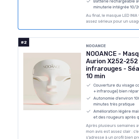
Batterie rechargeable 
minuterie intégrée 10/
Au final, le masque LED INIA
assez sérieux pour un usag
#2
NOOANCE
NOOANCE - Masqu
Aurion X252-252
infrarouges - Sé
10 min
Couverture du visage c
+ infrarouge) bien répar
Autonomie d’environ 10
minutes très pratique
Amélioration légère mais
et des rougeurs après 
Après plusieurs semaines a
mon avis est assez clair : c’e
s’adresse à un profil bien pr