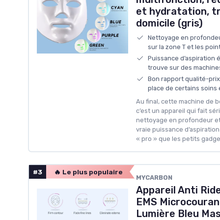
et hydratation, t
domicile (gris)
Nettoyage en profondeur
sur la zone T et les poin
Puissance d’aspiration 
trouve sur des machine
Bon rapport qualité-prix 
place de certains soins 
Au final, cette machine de 
c’est un appareil qui fait sé
nettoyage en profondeur et 
vraie puissance d’aspiration
« pro » que les petits gadge
#3
🔥 Le plus populaire
‎MYCARBON
Appareil Anti Ri
EMS Microcouran
Lumière Bleu Mas