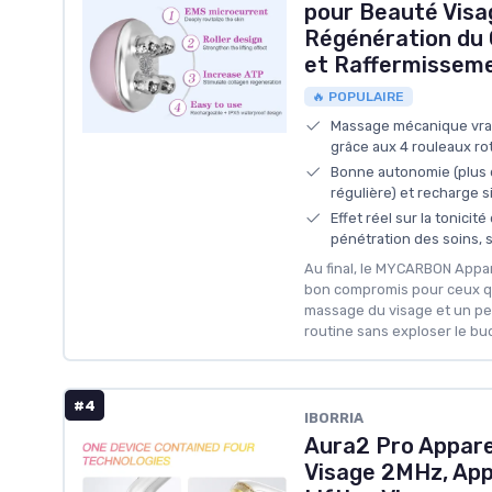
pour Beauté Visa
Régénération du 
et Raffermissem
🔥 POPULAIRE
Massage mécanique vrai
grâce aux 4 rouleaux rot
Bonne autonomie (plus d
régulière) et recharge 
Effet réel sur la tonicité
pénétration des soins, s
Au final, le MYCARBON Appar
bon compromis pour ceux qui
massage du visage et un pe
routine sans exploser le bu
#4
‎IBORRIA
Aura2 Pro Appare
Visage 2MHz, Appa