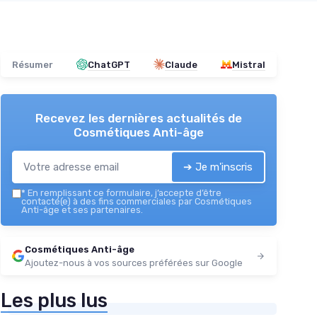
Résumer
ChatGPT
Claude
Mistral
Recevez les dernières actualités de
Cosmétiques Anti-âge
➔ Je m'inscris
*
En remplissant ce formulaire, j’accepte d’être
contacté(e) à des fins commerciales par Cosmétiques
Anti-âge et ses partenaires.
Cosmétiques Anti-âge
Ajoutez-nous à vos sources préférées sur Google
Les plus lus