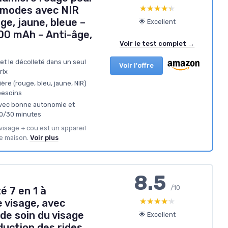
★★★★★
★★★★★
4 modes avec NIR
e, jaune, bleue –
🌟 Excellent
0 mAh – Anti-âge,
Voir le test complet →
 et le décolleté dans un seul
Voir l'offre
rix
re (rouge, bleu, jaune, NIR)
besoins
avec bonne autonomie et
20/30 minutes
 visage + cou est un appareil
e maison.
Voir plus
8.5
/10
 7 en 1 à
★★★★★
★★★★★
 visage, avec
de soin du visage
🌟 Excellent
duction des rides