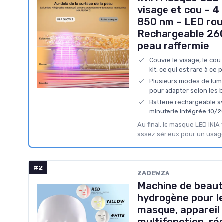
visage et cou – 
850 nm – LED roug
Rechargeable 260
peau raffermie
Couvre le visage, le cou
kit, ce qui est rare à ce p
Plusieurs modes de lumiè
pour adapter selon les 
Batterie rechargeable 
minuterie intégrée 10/
Au final, le masque LED INIA
assez sérieux pour un usag
#2
ZAOEWZA
Machine de beauté
hydrogène pour le
masque, appareil 
multifonction, ré