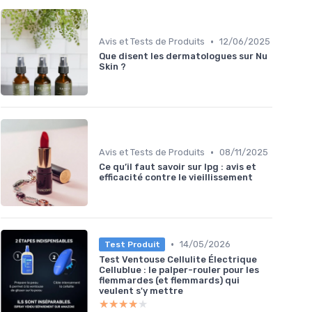
•
Avis et Tests de Produits
12/06/2025
Que disent les dermatologues sur Nu
Skin ?
•
Avis et Tests de Produits
08/11/2025
Ce qu’il faut savoir sur lpg : avis et
efficacité contre le vieillissement
•
14/05/2026
Test Produit
Test Ventouse Cellulite Électrique
Cellublue : le palper-rouler pour les
flemmardes (et flemmards) qui
veulent s'y mettre
★★★★★
★★★★★