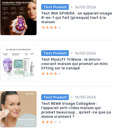
•
16/05/2026
Test Produit
Test INIA SPHERA : un appareil visage
8-en-1 qui fait (presque) tout à la
maison
★★★★★
★★★★★
•
16/05/2026
Test Produit
Test MyoLift TriWave : le micro-
courant maison qui promet un mini
lifting sur le canapé
★★★★★
★★★★★
•
16/05/2026
Test Produit
Test NEWA Visage Collagène :
l’appareil anti-rides maison qui
promet beaucoup… qu’est-ce que ça
donne vraiment ?
★★★★★
★★★★★