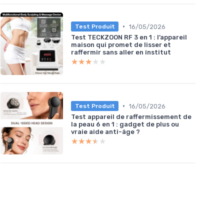
•
16/05/2026
Test Produit
Test TECKZOON RF 3 en 1 : l’appareil
maison qui promet de lisser et
raffermir sans aller en institut
★★★★★
★★★★★
•
16/05/2026
Test Produit
Test appareil de raffermissement de
la peau 6 en 1 : gadget de plus ou
vraie aide anti-âge ?
★★★★★
★★★★★