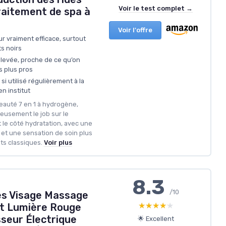
Voir le test complet →
raitement de spa à
Voir l'offre
 vraiment efficace, surtout
ts noirs
élevée, proche de ce qu’on
s plus pros
si utilisé régulièrement à la
en institut
beauté 7 en 1 à hydrogène,
rieusement le job sur le
le côté hydratation, avec une
 et une sensation de soin plus
ts classiques.
Voir plus
8.3
/10
des Visage Massage
★★★★★
★★★★★
t Lumière Rouge
seur Électrique
🌟 Excellent