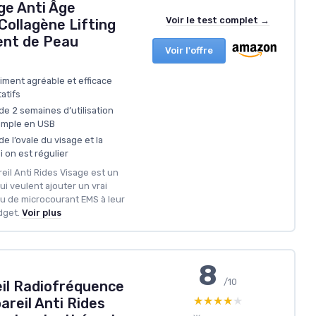
ge Anti Âge
Voir le test complet →
Collagène Lifting
ent de Peau
Voir l'offre
ment agréable et efficace
atifs
e 2 semaines d’utilisation
simple en USB
 de l’ovale du visage et la
i on est régulier
eil Anti Rides Visage est un
 veulent ajouter un vrai
u de microcourant EMS à leur
dget.
Voir plus
8
/10
il Radiofréquence
★★★★★
★★★★★
reil Anti Rides