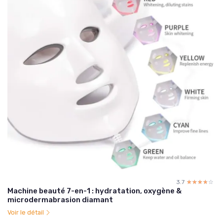
3.7
☆☆☆☆☆
★★★★★
Machine beauté 7-en-1 : hydratation, oxygène &
microdermabrasion diamant
Voir le détail