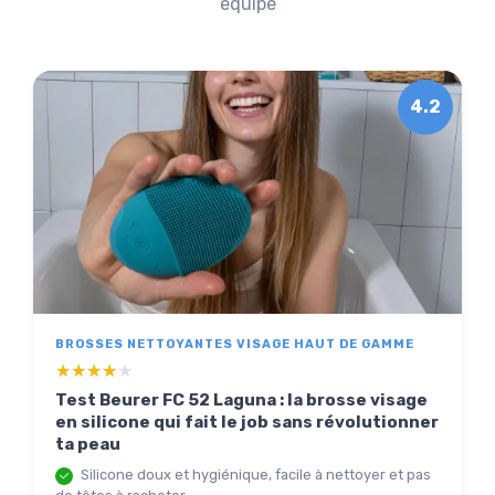
équipe
4.2
BROSSES NETTOYANTES VISAGE HAUT DE GAMME
★★★★★
★★★★★
Test Beurer FC 52 Laguna : la brosse visage
en silicone qui fait le job sans révolutionner
ta peau
Silicone doux et hygiénique, facile à nettoyer et pas