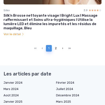
Silkn
3.9
☆☆☆☆☆
★★★★★
Silk'n Brosse nettoyante visage I Bright Lux I Massage
raffermissant et Soins ultra-hygiéniques I Utilise la
lumière LED et élimine les impuretés et les résidus de
maquillage, Bleu
Voir le détail
‹‹
‹
1
2
›
››
Les articles par date
Janvier 2024
Février 2024
Mars 2024
Juillet 2024
Août 2024
Décembre 2024
Janvier 2025
Mars 2025