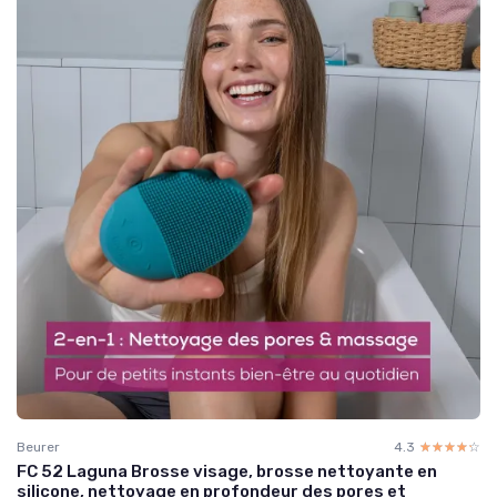
Beurer
4.3
☆☆☆☆☆
★★★★★
FC 52 Laguna Brosse visage, brosse nettoyante en
silicone, nettoyage en profondeur des pores et