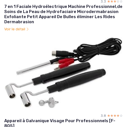
3.3
☆☆☆☆☆
★★★★★
7 en 1 Faciale Hydroélectrique Machine Professionnel,de
Soins de La Peau de Hydrofaciaire Microdermabrasion
Exfoliante Petit Appareil De Bulles éliminer Les Rides
Dermabrasion
Voir le détail
3.8
☆☆☆☆☆
★★★★★
Appareil à Galvanique Visage Pour Professionnels [F-
805]