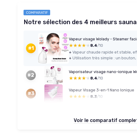
COMPARATIF
Notre sélection des 4 meilleurs sauna
Vapeur visage Wolady - Steamer faci
★★★★★
★★★★★
8.4
/10
#1
+
+
#2
★★★★★
★★★★★
8.4
/10
Vapeur Visage 3-en-1 Nano Ionique
#3
★★★★★
★★★★★
8.3
/10
Voir le comparatif compl