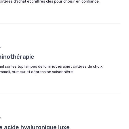
ritères d’achat et chiffres clés pour choisir en confiance.
6
minothérapie
l sur les top lampes de luminothérapie : critères de choix,
sommeil, humeur et dépression saisonnière.
6
e acide hyaluronique luxe