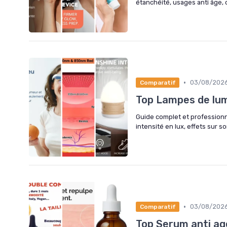
étanchéité, usages anti âge, c
•
03/08/202
Comparatif
Top Lampes de lu
Guide complet et professionne
intensité en lux, effets sur 
•
03/08/202
Comparatif
Top Serum anti ag