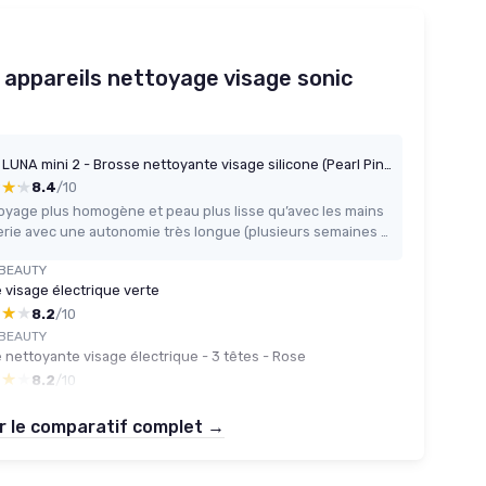
 appareils nettoyage visage sonic
FOREO LUNA mini 2 - Brosse nettoyante visage silicone (Pearl Pink)
★★★
★★★
8.4
/10
oyage plus homogène et peau plus lisse qu’avec les mains
Batterie avec une autonomie très longue (plusieurs semaines voire mois)
BEAUTY
 visage électrique verte
★★★
★★★
8.2
/10
BEAUTY
 nettoyante visage électrique - 3 têtes - Rose
★★★
★★★
8.2
/10
r le comparatif complet →