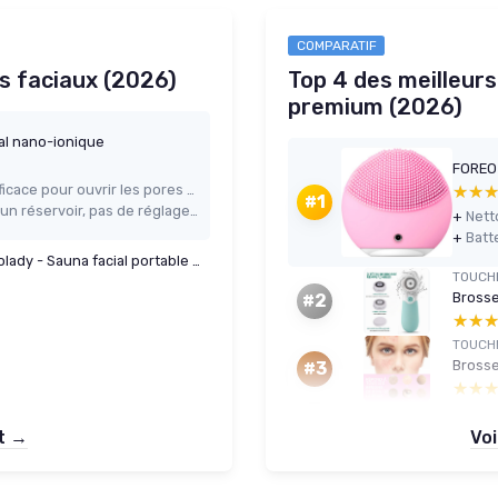
COMPARATIF
s faciaux (2026)
Top 4 des meilleurs
premium (2026)
al nano-ionique
Vapeur chaude rapide et stable, efficace pour ouvrir les pores en 8-10 minutes
★★
★★
#1
Utilisation très simple : un bouton, un réservoir, pas de réglages compliqués
+
Nett
+
Vaporisateur visage nano-ionique Wolady - Sauna facial portable (Kit 2)
TOUCH
Brosse
#2
★★
★★
TOUCH
Brosse
#3
★★
★★
et →
Voi