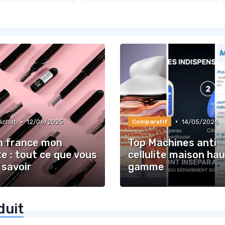
•
•
14/05/2026
Achat
12/06/2025
Comparatif
n france mon
Top Machines anti
e : tout ce que vous
cellulite maison ha
 savoir
gamme
duit