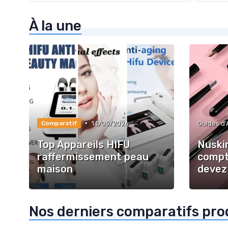
À la une
•
14/05/2026
Comparatif
Guides d'
Top Appareils HIFU
Nuski
raffermissement peau
compt
maison
devez
Nos derniers comparatifs pro