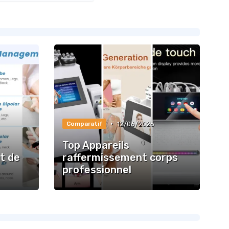
•
12/06/2026
Comparatif
Top Appareils
ut de
raffermissement corps
professionnel