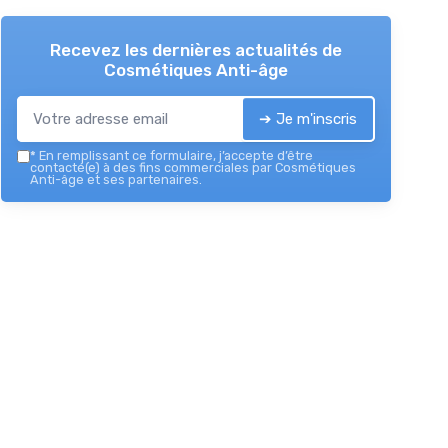
Recevez les dernières actualités de
Cosmétiques Anti-âge
➔ Je m'inscris
*
En remplissant ce formulaire, j’accepte d’être
contacté(e) à des fins commerciales par Cosmétiques
Anti-âge et ses partenaires.