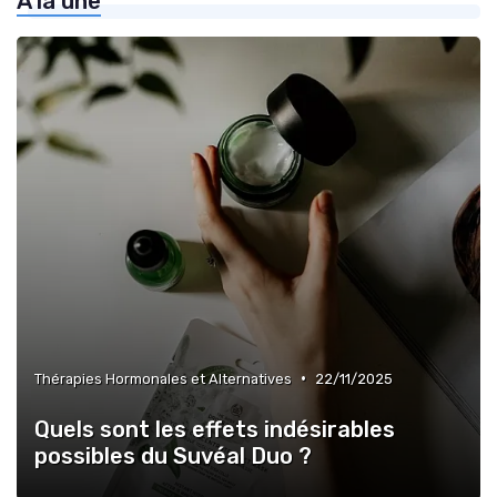
À la une
»
Conseils pour Choisir un Traitement
»
Tendances et Évolutions en Médecine Esthétique
•
Thérapies Hormonales et Alternatives
22/11/2025
Quels sont les effets indésirables
possibles du Suvéal Duo ?