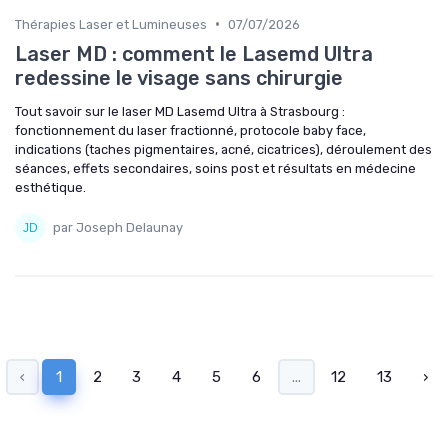
•
Thérapies Laser et Lumineuses
07/07/2026
Laser MD : comment le Lasemd Ultra
redessine le visage sans chirurgie
Tout savoir sur le laser MD Lasemd Ultra à Strasbourg :
fonctionnement du laser fractionné, protocole baby face,
indications (taches pigmentaires, acné, cicatrices), déroulement des
séances, effets secondaires, soins post et résultats en médecine
esthétique.
par Joseph Delaunay
‹
1
2
3
4
5
6
...
12
13
›