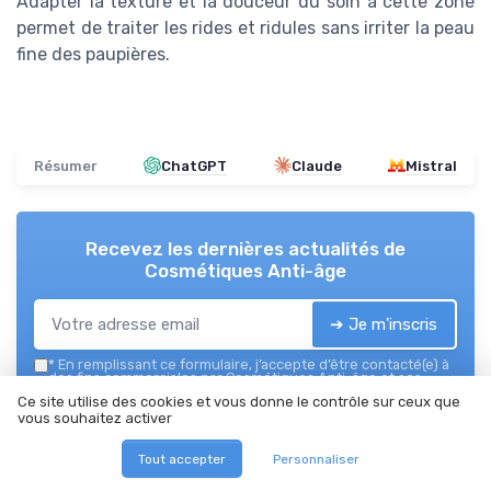
Adapter la texture et la douceur du soin à cette zone
permet de traiter les rides et ridules sans irriter la peau
fine des paupières.
Résumer
ChatGPT
Claude
Mistral
Recevez les dernières actualités de
Cosmétiques Anti-âge
➔ Je m'inscris
*
En remplissant ce formulaire, j’accepte d’être contacté(e) à
des fins commerciales par Cosmétiques Anti-âge et ses
partenaires.
Ce site utilise des cookies et vous donne le contrôle sur ceux que
vous souhaitez activer
Cosmétiques Anti-âge
Tout accepter
Personnaliser
Ajoutez-nous à vos sources préférées sur Google