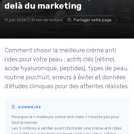
delà du marketing
17 juin 2026
21 min de lecture
Partager cette page
Comment choisir la meilleure crème anti
rides pour votre peau : actifs clés (rétinol,
acide hyaluronique, peptides), types de peau,
routine jour/nuit, erreurs à éviter et données
d’études cliniques pour des attentes réalistes.
SOMMAIRE
Pourquoi la « meilleure crème anti rides » n’existe pas pour
tout le monde
Les 5 critères à vérifier avant d’acheter une crème anti rides
Les actifs qui comptent vraiment contre les rides : rétinol,