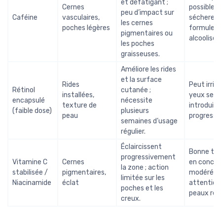
et défatigant ;
Cernes
possible
peu d’impact sur
Caféine
vasculaires,
sécheress
les cernes
poches légères
formule t
pigmentaires ou
alcoolisée
les poches
graisseuses.
Améliore les rides
et la surface
Rides
Peut irrite
Rétinol
cutanée ;
installées,
yeux sensi
encapsulé
nécessite
texture de
introduire
(faible dose)
plusieurs
peau
progressi
semaines d’usage
régulier.
Éclaircissent
Bonne tol
progressivement
Vitamine C
Cernes
en concen
la zone ; action
stabilisée /
pigmentaires,
modérée,
limitée sur les
Niacinamide
éclat
attention
poches et les
peaux réa
creux.