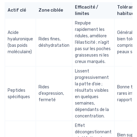
Efficacité /
Toléranc
Actif clé
Zone ciblée
limites
habituell
Repulpe
rapidement les
Acide
Générale
ridules, améliore
hyaluronique
Rides fines,
bien tolér
l’élasticité ; n’agit
(bas poids
déshydratation
compris s
pas sur les poches
moléculaire)
peaux sen
graisseuses ni les
creux marqués.
Lissent
progressivement
la patte d’oie ;
Rides
Bonne tol
Peptides
résultats visibles
d’expression,
rares irrit
spécifiques
en quelques
fermeté
rapportée
semaines,
dépendants de la
concentration.
Effet
décongestionnant
Bien supp