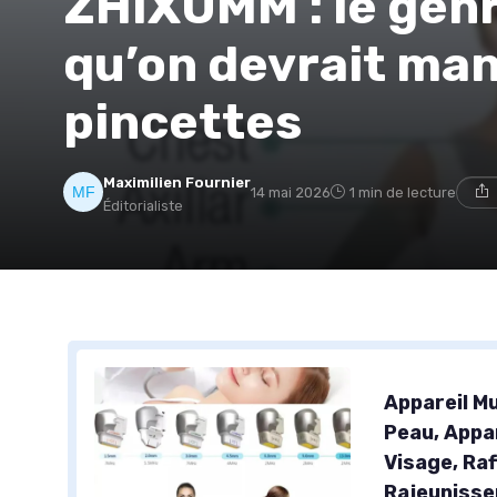
ZHIXUMM : le gen
qu’on devrait man
pincettes
Maximilien Fournier
14 mai 2026
1 min de lecture
Éditorialiste
Appareil Mu
Peau, Appar
Visage, Ra
Rajeunisse