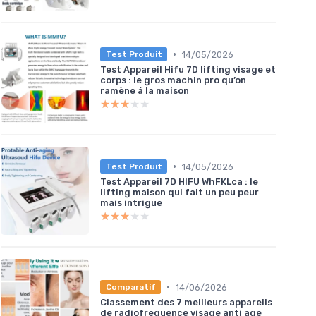
•
14/05/2026
Test Produit
Test Appareil Hifu 7D lifting visage et
corps : le gros machin pro qu’on
ramène à la maison
★★★★★
★★★★★
•
14/05/2026
Test Produit
Test Appareil 7D HIFU WhFKLca : le
lifting maison qui fait un peu peur
mais intrigue
★★★★★
★★★★★
•
14/06/2026
Comparatif
Classement des 7 meilleurs appareils
de radiofrequence visage anti age