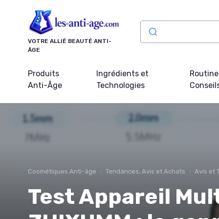
Panneau de gestion des cookies
VOTRE ALLIÉ BEAUTÉ ANTI-
ÂGE
Produits
Ingrédients et
Routine
Anti-Âge
Technologies
Conseil
Cosmétiques Anti-âge
Tendances, Avis et Achats
Avis et 
Test Appareil Mul