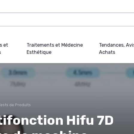
s et
Traitements et Médecine
Tendances, Avi
s
Esthétique
Achats
Tests de Produits
tifonction Hifu 7D