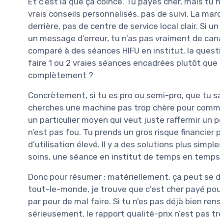
Et c’est là que ça coince. Tu payes cher, mais tu
vrais conseils personnalisés, pas de suivi. La m
derrière, pas de centre de service local clair. Si
un message d’erreur, tu n’as pas vraiment de can
comparé à des séances HIFU en institut, la quest
faire 1 ou 2 vraies séances encadrées plutôt que
complètement ?
Concrètement, si tu es pro ou semi-pro, que tu s
cherches une machine pas trop chère pour commen
un particulier moyen qui veut juste raffermir un p
n’est pas fou. Tu prends un gros risque financier
d’utilisation élevé. Il y a des solutions plus sim
soins, une séance en institut de temps en temps) 
Donc pour résumer : matériellement, ça peut se
tout-le-monde, je trouve que c’est cher payé pour
par peur de mal faire. Si tu n’es pas déjà bien ren
sérieusement, le rapport qualité-prix n’est pas t