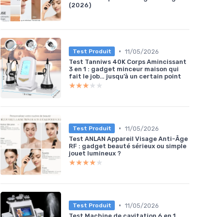
(2026)
•
11/05/2026
Test Produit
Test Tanniws 40K Corps Amincissant
3 en 1 : gadget minceur maison qui
fait le job… jusqu’à un certain point
★★★★★
★★★★★
•
11/05/2026
Test Produit
Test ANLAN Appareil Visage Anti-Âge
RF : gadget beauté sérieux ou simple
jouet lumineux ?
★★★★★
★★★★★
•
11/05/2026
Test Produit
Test Machine de cavitation 6 en 1