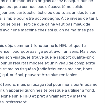
 n’as qu’un manuel en anglais assez basique, pas de
arque est peu connue, pas d’écosystème solide
 un jour une cartouche lâche ou que tu as un doute sur
al simple pour être accompagné. À ce niveau de tarif,
ion se pose : est-ce que ça ne vaut pas mieux de
 d’avoir une machine chez soi qu’on ne maîtrise pas
ais déjà comment fonctionne le HIFU et que tu
cer, pourquoi pas, ça peut avoir un sens. Mais pour
eu son visage, je trouve que le rapport qualité-prix
 pour un résultat modéré et un niveau de complexité
ples et moins risquées (radiofréquence maison, bons
qui, au final, peuvent être plus rentables.
 défendre, mais en usage réel pour monsieur/madame
 un appareil qu’on hésite presque à utiliser à fond,
seigné sur le HIFU et prêt à vraiment t’y mettre
rès intéressant.