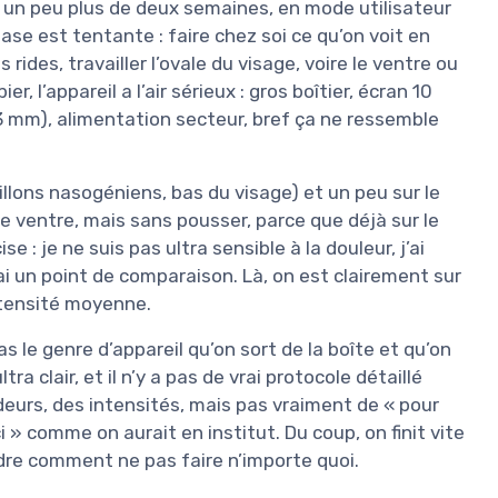
 un peu plus de deux semaines, en mode utilisateur
ase est tentante : faire chez soi ce qu’on voit en
s rides, travailler l’ovale du visage, voire le ventre ou
er, l’appareil a l’air sérieux : gros boîtier, écran 10
/ 13 mm), alimentation secteur, bref ça ne ressemble
 sillons nasogéniens, bas du visage) et un peu sur le
le ventre, mais sans pousser, parce que déjà sur le
e : je ne suis pas ultra sensible à la douleur, j’ai
’ai un point de comparaison. Là, on est clairement sur
ntensité moyenne.
s le genre d’appareil qu’on sort de la boîte et qu’on
tra clair, et il n’y a pas de vrai protocole détaillé
eurs, des intensités, mais pas vraiment de « pour
ci » comme on aurait en institut. Du coup, on finit vite
re comment ne pas faire n’importe quoi.