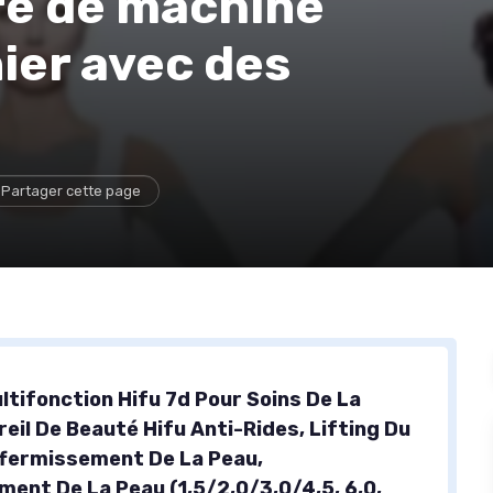
re de machine
ier avec des
Partager cette page
ltifonction Hifu 7d Pour Soins De La
eil De Beauté Hifu Anti-Rides, Lifting Du
ffermissement De La Peau,
ment De La Peau (1,5/2,0/3,0/4,5, 6,0,