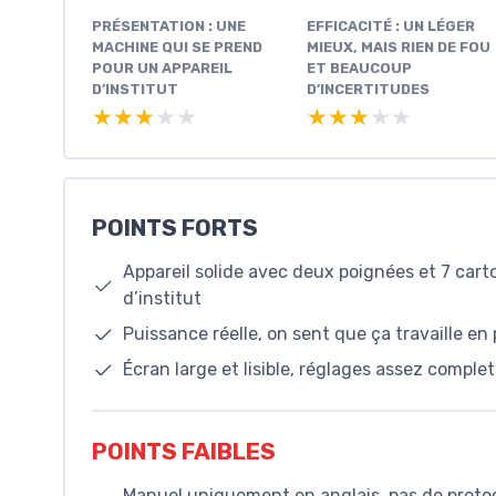
PRÉSENTATION : UNE
EFFICACITÉ : UN LÉGER
MACHINE QUI SE PREND
MIEUX, MAIS RIEN DE FOU
POUR UN APPAREIL
ET BEAUCOUP
D’INSTITUT
D’INCERTITUDES
★★★★★
★★★★★
★★★★★
★★★★★
POINTS FORTS
Appareil solide avec deux poignées et 7 car
d’institut
Puissance réelle, on sent que ça travaille en
Écran large et lisible, réglages assez comple
POINTS FAIBLES
Manuel uniquement en anglais, pas de protoco