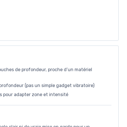
touches de profondeur, proche d’un matériel
 profondeur (pas un simple gadget vibratoire)
ts pour adapter zone et intensité
le clair ni de vraie mise en garde pour un