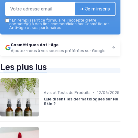
➔ Je m'inscris
*
En remplissant ce formulaire, j’accepte d’être
contacté(e) à des fins commerciales par Cosmétiques
Anti-âge et ses partenaires.
Cosmétiques Anti-âge
Ajoutez-nous à vos sources préférées sur Google
Les plus lus
•
Avis et Tests de Produits
12/06/2025
Que disent les dermatologues sur Nu
Skin ?