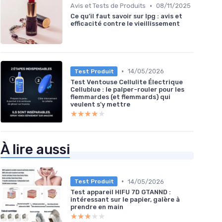
•
Avis et Tests de Produits
08/11/2025
Ce qu’il faut savoir sur lpg : avis et
efficacité contre le vieillissement
•
14/05/2026
Test Produit
Test Ventouse Cellulite Électrique
Cellublue : le palper-rouler pour les
flemmardes (et flemmards) qui
veulent s'y mettre
★★★★★
★★★★★
À lire aussi
•
14/05/2026
Test Produit
Test appareil HIFU 7D GTANND :
intéressant sur le papier, galère à
prendre en main
★★★★★
★★★★★