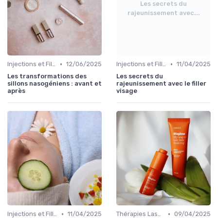
Les secrets du
rajeunissement avec...
•
•
Injections et Fillers
12/06/2025
Injections et Fillers
11/04/2025
Les transformations des
Les secrets du
sillons nasogéniens : avant et
rajeunissement avec le filler
après
visage
•
•
Injections et Fillers
11/04/2025
Thérapies Laser et Lumineuses
09/04/2025