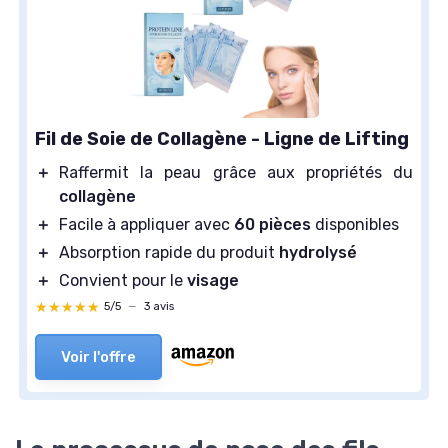
Fil de Soie de Collagène - Ligne de Lifting
＋
Raffermit la peau grâce aux propriétés du
collagène
＋
Facile à appliquer avec
60 pièces
disponibles
＋
Absorption rapide du produit
hydrolysé
＋
Convient pour le
visage
★★★★★
★★★★★
5/5
—
3 avis
Voir l'offre