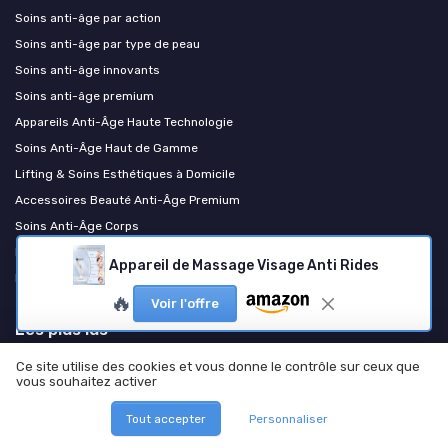
Soins anti-âge par action
Soins anti-âge par type de peau
Soins anti-âge innovants
Soins anti-âge premium
Appareils Anti-Âge Haute Technologie
Soins Anti-Âge Haut de Gamme
Lifting & Soins Esthétiques à Domicile
Accessoires Beauté Anti-Âge Premium
Soins Anti-Âge Corps
Programmes & Coffrets Anti-Âge Luxe
Appareil de Massage Visage Anti Rides
Luminothérapie et technologies lumière
🔥
Voir l'offre
Les plus lus
Quels sont les effets indésirables possibles du Suvéal Duo ?
Ce site utilise des cookies et vous donne le contrôle sur ceux que
vous souhaitez activer
Quel est le meilleur anti-poches pour les yeux selon 60 millions de
consommateurs ?
Tout accepter
Personnaliser
Que disent les dermatologues sur Nu Skin ?