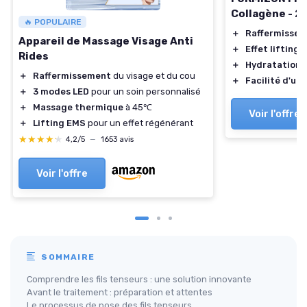
Collagène - 2
🔥 POPULAIRE
＋
Raffermisse
Appareil de Massage Visage Anti
＋
Effet lifting
d
Rides
＋
Hydratation
g
＋
Raffermissement
du visage et du cou
＋
Facilité d'uti
＋
3 modes LED
pour un soin personnalisé
＋
Massage thermique
à 45℃
Voir l'offre
＋
Lifting EMS
pour un effet régénérant
★★★★★
★★★★★
4,2/5
—
1653 avis
Voir l'offre
SOMMAIRE
Comprendre les fils tenseurs : une solution innovante
Avant le traitement : préparation et attentes
Le processus de pose des fils tenseurs