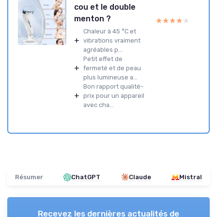
cou et le double
menton ?
★★★★★
★★★★★
Chaleur à 45 °C et
+
vibrations vraiment
agréables p...
Petit effet de
+
fermeté et de peau
plus lumineuse a...
Bon rapport qualité-
+
prix pour un appareil
avec cha...
Résumer
ChatGPT
Claude
Mistral
Recevez les dernières actualités de