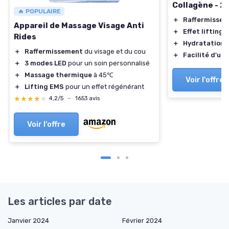
Collagène - 2
🔥 POPULAIRE
＋
Raffermisse
Appareil de Massage Visage Anti
＋
Effet lifting
d
Rides
＋
Hydratation
g
＋
Raffermissement
du visage et du cou
＋
Facilité d'uti
＋
3 modes LED
pour un soin personnalisé
＋
Massage thermique
à 45℃
Voir l'offre
＋
Lifting EMS
pour un effet régénérant
★★★★★
★★★★★
4,2/5
—
1653 avis
Voir l'offre
Les articles par date
Janvier 2024
Février 2024