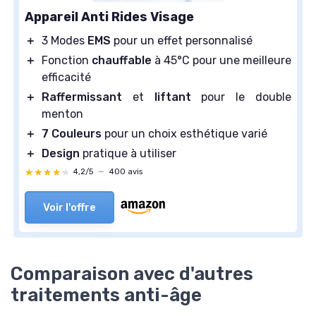
Appareil Anti Rides Visage
＋
3 Modes
EMS
pour un effet personnalisé
＋
Fonction
chauffable
à 45°C pour une meilleure
efficacité
＋
Raffermissant
et
liftant
pour le double
menton
＋
7 Couleurs
pour un choix esthétique varié
＋
Design
pratique à utiliser
★★★★★
★★★★★
4,2/5
—
400 avis
Voir l'offre
Comparaison avec d'autres
traitements anti-âge