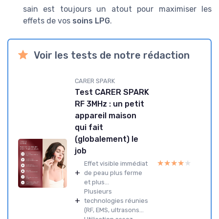
sain est toujours un atout pour maximiser les
effets de vos
soins LPG
.
Voir les tests de notre rédaction
CARER SPARK
Test CARER SPARK
RF 3MHz : un petit
appareil maison
qui fait
(globalement) le
job
★★★★★
★★★★★
Effet visible immédiat
+
de peau plus ferme
et plus...
Plusieurs
+
technologies réunies
(RF, EMS, ultrasons...