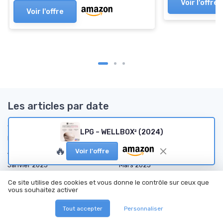
Voir l'offre
Voir l'offre
Les articles par date
Janvier 2024
Février 2024
LPG – WELLBOX² (2024)
Mars 2024
Juillet 2024
🔥
Voir l'offre
Août 2024
Décembre 2024
Janvier 2025
Mars 2025
Avril 2025
Mai 2025
Ce site utilise des cookies et vous donne le contrôle sur ceux que
vous souhaitez activer
Juin 2025
Juillet 2025
Août 2025
Septembre 2025
Tout accepter
Personnaliser
Octobre 2025
Novembre 2025