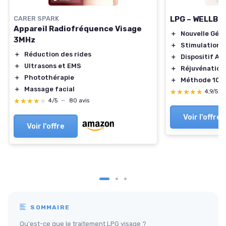
CARER SPARK
LPG – WELLBOX
Appareil Radiofréquence Visage
＋
Nouvelle Gén
3MHz
＋
Stimulation C
＋
Réduction des rides
＋
Dispositif An
＋
Ultrasons et EMS
＋
Réjuvénation
＋
Photothérapie
＋
Méthode 100%
＋
Massage facial
★★★★★
★★★★★
4,9/5
—
★★★★★
★★★★★
4/5
—
80 avis
Voir l'offre
Voir l'offre
SOMMAIRE
Qu'est-ce que le traitement LPG visage ?