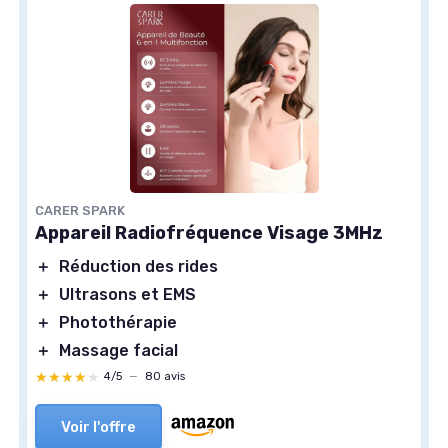
CARER SPARK
Appareil Radiofréquence Visage 3MHz
＋
Réduction des rides
＋
Ultrasons et EMS
＋
Photothérapie
＋
Massage facial
★★★★★
★★★★★
4/5
—
80 avis
Voir l'offre