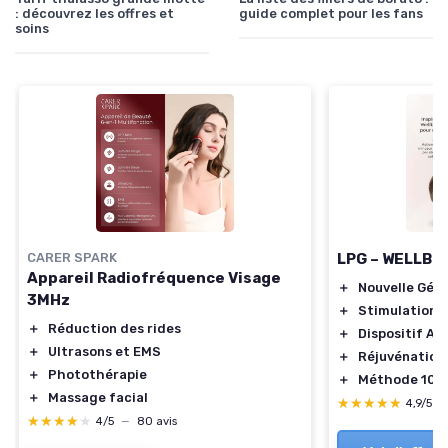
: découvrez les offres et
guide complet pour les fans
soins
CARER SPARK
LPG – WELLBOX
Appareil Radiofréquence Visage
＋
Nouvelle Gén
3MHz
＋
Stimulation C
＋
Réduction des rides
＋
Dispositif An
＋
Ultrasons et EMS
＋
Réjuvénation
＋
Photothérapie
＋
Méthode 100%
＋
Massage facial
★★★★★
★★★★★
4,9/5
—
★★★★★
★★★★★
4/5
—
80 avis