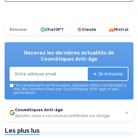
Résumer
ChatGPT
Claude
Mistral
Recevez les dernières actualités de
Cosmétiques Anti-âge
➔ Je m'inscris
*
En remplissant ce formulaire, j’accepte d’être contacté(e) à
des fins commerciales par Cosmétiques Anti-âge et ses
partenaires.
Cosmétiques Anti-âge
Ajoutez-nous à vos sources préférées sur Google
Les plus lus