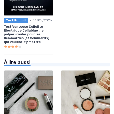
•
14/05/2026
Test Produit
Test Ventouse Cellulite
Électrique Cellublue : le
palper-rouler pour les
flemmardes (et flemmards)
qui veulent s'y mettre
★★★★★
★★★★★
À lire aussi