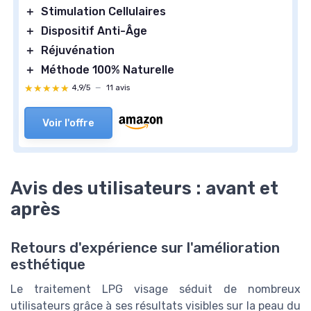
＋
Stimulation Cellulaires
＋
Dispositif Anti-Âge
＋
Réjuvénation
＋
Méthode 100% Naturelle
★★★★★
★★★★★
4,9/5
—
11 avis
Voir l'offre
Avis des utilisateurs : avant et
après
Retours d'expérience sur l'amélioration
esthétique
Le traitement LPG visage séduit de nombreux
utilisateurs grâce à ses résultats visibles sur la peau du