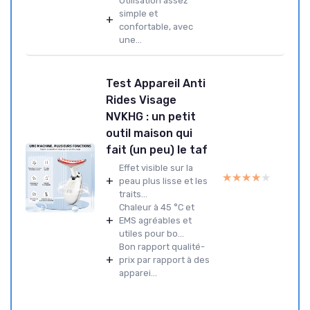
Utilisation assez
simple et
+
confortable, avec
une...
Test Appareil Anti
Rides Visage
NVKHG : un petit
outil maison qui
fait (un peu) le taf
Effet visible sur la
★★★★★
★★★★★
+
peau plus lisse et les
traits...
Chaleur à 45 °C et
+
EMS agréables et
utiles pour bo...
Bon rapport qualité-
+
prix par rapport à des
apparei...