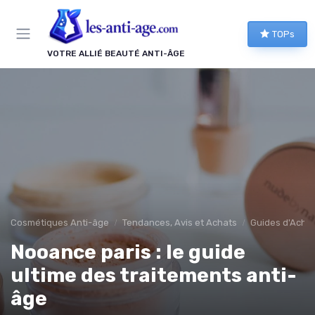
Panneau de gestion des cookies
TOPs
VOTRE ALLIÉ BEAUTÉ ANTI-ÂGE
Cosmétiques Anti-âge
Tendances, Avis et Achats
Guides d'Acha
Nooance paris : le guide
ultime des traitements anti-
âge