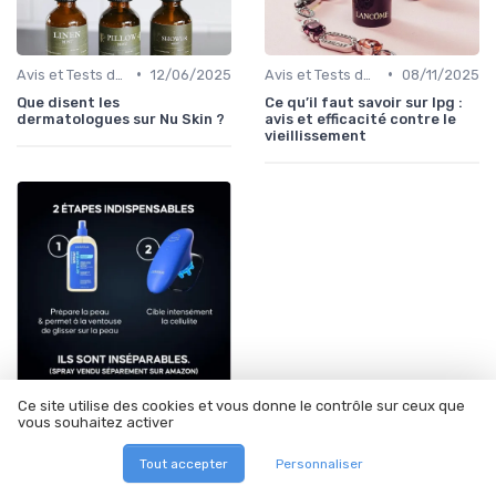
•
•
Avis et Tests de Produits
12/06/2025
Avis et Tests de Produits
08/11/2025
Que disent les
Ce qu’il faut savoir sur lpg :
dermatologues sur Nu Skin ?
avis et efficacité contre le
vieillissement
Ce site utilise des cookies et vous donne le contrôle sur ceux que
•
14/05/2026
Test Produit
vous souhaitez activer
Test Ventouse Cellulite
Électrique Cellublue : le
Tout accepter
Personnaliser
palper-rouler pour les
flemmardes (et flemmards)