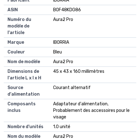
Fabricant
IBORRIA
ASIN
B0F48KDG86
Numéro du
Aura2 Pro
modèle de
l'article
Marque
IBORRIA
Couleur
Bleu
Nom de modèle
Aura2 Pro
Dimensions de
45 x 43 x 160 millimètres
l'article L x l x H
Source
Courant alternatif
d'alimentation
Composants
Adaptateur d'alimentation,
inclus
Probablement des accessoires pour le
visage
Nombre d'unités
1.0 unité
Nom du modèle
Aura2 Pro