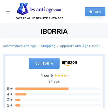
Panneau de gestion des cookies
TOPs
VOTRE ALLIÉ BEAUTÉ ANTI-ÂGE
IBORRIA
Cosmétiques Anti-âge
Shopping
Appareils Anti-Âge Haute Technologie
Voir l'offre
4 sur 5
★★★★★
★★★★★
84 avis
5 ★
4 ★
3 ★
2 ★