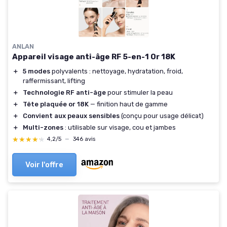
ANLAN
Appareil visage anti-âge RF 5-en-1 Or 18K
＋
5 modes
polyvalents : nettoyage, hydratation, froid,
raffermissant, lifting
＋
Technologie RF anti-âge
pour stimuler la peau
＋
Tête plaquée or 18K
— finition haut de gamme
＋
Convient aux peaux sensibles
(conçu pour usage délicat)
＋
Multi-zones
: utilisable sur visage, cou et jambes
★★★★★
★★★★★
4,2/5
—
346 avis
Voir l'offre