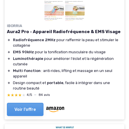
IBORRIA
Aura2 Pro - Appareil Radiofréquence & EMS Visage
＋
Radiofréquence 2MHz
pour raffermir la peau et stimuler le
collagène
＋
EMS 90kHz
pour la tonification musculaire du visage
＋
Luminothérapie
pour améliorer l'éclat et la régénération
cutanée
＋
Multi‑fonction
: anti‑rides, lifting et massage en un seul
appareil
＋
Design compact et
portable
, facile à intégrer dans une
routine beauté
★★★★★
★★★★★
4/5
—
84 avis
Voir l'offre