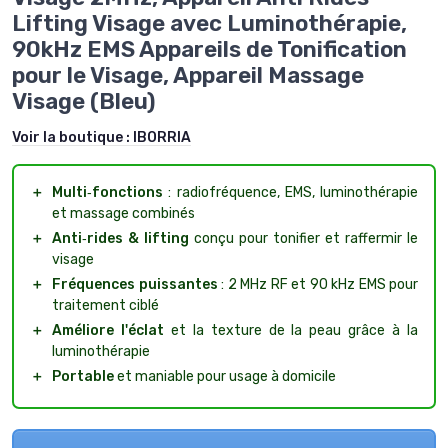
Lifting Visage avec Luminothérapie,
90kHz EMS Appareils de Tonification
pour le Visage, Appareil Massage
Visage (Bleu)
Voir la boutique :
IBORRIA
＋
Multi‑fonctions
: radiofréquence, EMS, luminothérapie
et massage combinés
＋
Anti‑rides & lifting
conçu pour tonifier et raffermir le
visage
＋
Fréquences puissantes
: 2 MHz RF et 90 kHz EMS pour
traitement ciblé
＋
Améliore l'éclat
et la texture de la peau grâce à la
luminothérapie
＋
Portable
et maniable pour usage à domicile