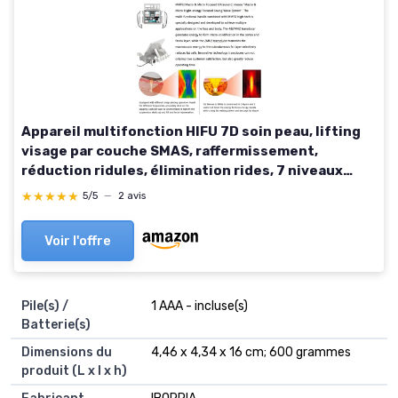
Appareil multifonction HIFU 7D soin peau, lifting
visage par couche SMAS, raffermissement,
réduction ridules, élimination rides, 7 niveaux
profondeur, 20000 impulsions par cartouche
★★★★★
★★★★★
5/5
—
2 avis
Voir l'offre
Pile(s) /
1 AAA - incluse(s)
Batterie(s)
Dimensions du
4,46 x 4,34 x 16 cm; 600 grammes
produit (L x l x h)