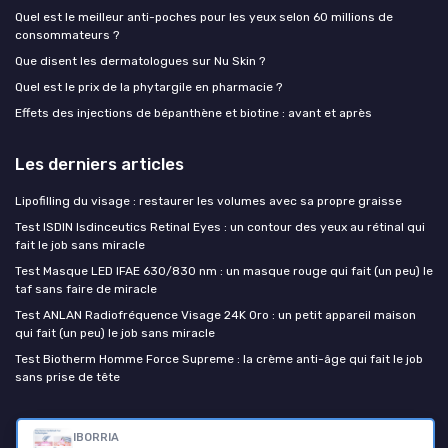
Quel est le meilleur anti-poches pour les yeux selon 60 millions de
consommateurs ?
Que disent les dermatologues sur Nu Skin ?
Quel est le prix de la phytargile en pharmacie ?
Effets des injections de bépanthène et biotine : avant et après
Les derniers articles
Lipofilling du visage : restaurer les volumes avec sa propre graisse
Test ISDIN Isdinceutics Retinal Eyes : un contour des yeux au rétinal qui
fait le job sans miracle
Test Masque LED IFAE 630/830 nm : un masque rouge qui fait (un peu) le
taf sans faire de miracle
Test ANLAN Radiofréquence Visage 24K Oro : un petit appareil maison
qui fait (un peu) le job sans miracle
Test Biotherm Homme Force Supreme : la crème anti-âge qui fait le job
sans prise de tête
Cosmétiques Anti-âge
IBORRIA