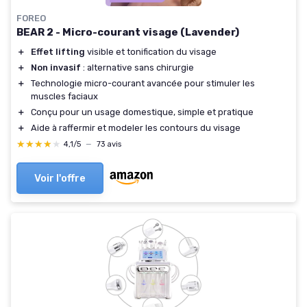
FOREO
BEAR 2 - Micro-courant visage (Lavender)
＋
Effet lifting
visible et tonification du visage
＋
Non invasif
: alternative sans chirurgie
＋
Technologie micro-courant avancée pour stimuler les
muscles faciaux
＋
Conçu pour un usage domestique, simple et pratique
＋
Aide à raffermir et modeler les contours du visage
★★★★★
★★★★★
4,1/5
—
73 avis
Voir l'offre