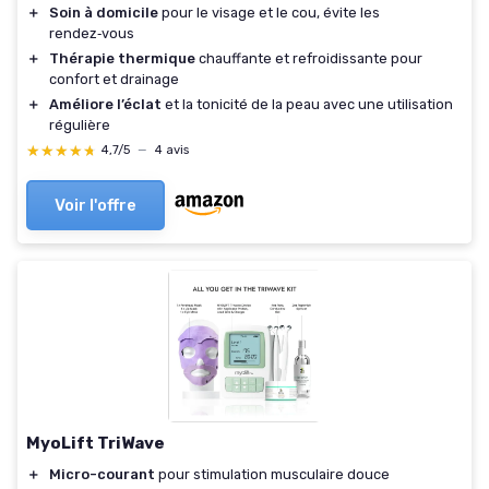
＋
Soin à domicile
pour le visage et le cou, évite les
rendez‑vous
＋
Thérapie thermique
chauffante et refroidissante pour
confort et drainage
＋
Améliore l’éclat
et la tonicité de la peau avec une utilisation
régulière
★★★★★
★★★★★
4,7/5
—
4 avis
Voir l'offre
MyoLift TriWave
＋
Micro-courant
pour stimulation musculaire douce