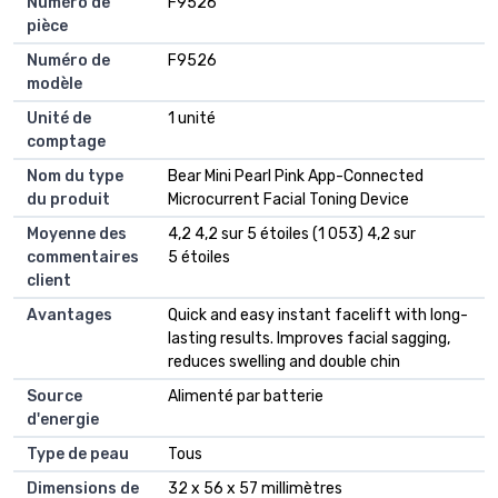
Numéro de
F9526
pièce
Numéro de
F9526
modèle
Unité de
1 unité
comptage
Nom du type
Bear Mini Pearl Pink App-Connected
du produit
Microcurrent Facial Toning Device
Moyenne des
4,2 4,2 sur 5 étoiles (1 053) 4,2 sur
commentaires
5 étoiles
client
Avantages
Quick and easy instant facelift with long-
lasting results. Improves facial sagging,
reduces swelling and double chin
Source
Alimenté par batterie
d'energie
Type de peau
Tous
Dimensions de
32 x 56 x 57 millimètres