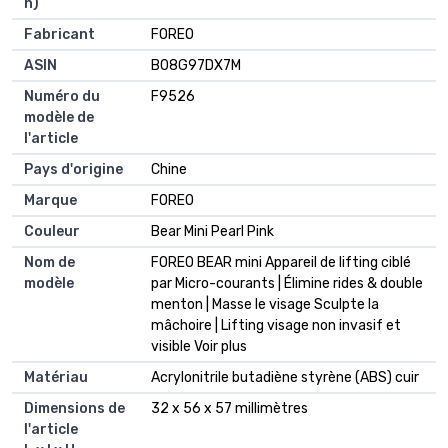
h)
Fabricant
FOREO
ASIN
B08G97DX7M
Numéro du
F9526
modèle de
l'article
Pays d'origine
Chine
Marque
FOREO
Couleur
Bear Mini Pearl Pink
Nom de
FOREO BEAR mini Appareil de lifting ciblé
modèle
par Micro-courants | Élimine rides & double
menton | Masse le visage Sculpte la
mâchoire | Lifting visage non invasif et
visible Voir plus
Matériau
Acrylonitrile butadiène styrène (ABS) cuir
Dimensions de
32 x 56 x 57 millimètres
l'article