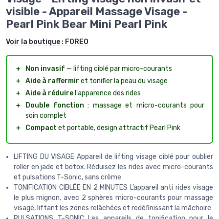
visible - Appareil Massage Visage -
Pearl Pink Bear Mini Pearl Pink
Voir la boutique :
FOREO
＋
Non invasif
— lifting ciblé par micro-courants
＋
Aide à raffermir
et tonifier la peau du visage
＋
Aide à réduire
l'apparence des rides
＋
Double fonction
: massage et micro-courants pour
soin complet
＋
Compact
et portable, design attractif Pearl Pink
LIFTING DU VISAGE Appareil de lifting visage ciblé pour oublier
roller en jade et botox. Réduisez les rides avec micro-courants
et pulsations T-Sonic, sans crème
TONIFICATION CIBLÉE EN 2 MINUTES L’appareil anti rides visage
le plus mignon, avec 2 sphères micro-courants pour massage
visage, liftant les zones relâchées et redéfinissant la mâchoire
PULSATIONS T-SONIC Les appareils de tonification pour le