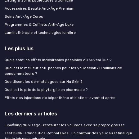
Lifting & Soins Esthétiques à Domicile
Accessoires Beauté Anti-Âge Premium
Soins Anti-Âge Corps
Programmes & Coffrets Anti-Âge Luxe
Luminothérapie et technologies lumière
Les plus lus
Quels sont les effets indésirables possibles du Suvéal Duo ?
Quel est le meilleur anti-poches pour les yeux selon 60 millions de
consommateurs ?
Que disent les dermatologues sur Nu Skin ?
Quel est le prix de la phytargile en pharmacie ?
Effets des injections de bépanthène et biotine : avant et après
Les derniers articles
Lipofilling du visage : restaurer les volumes avec sa propre graisse
Test ISDIN Isdinceutics Retinal Eyes : un contour des yeux au rétinal qui
fait le job sans miracle