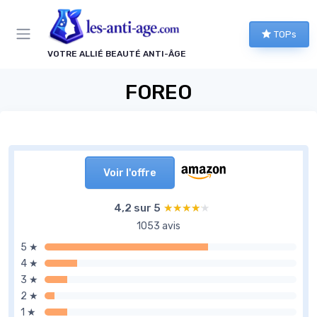
Panneau de gestion des cookies
TOPs
VOTRE ALLIÉ BEAUTÉ ANTI-ÂGE
FOREO
Voir l'offre
4,2 sur 5
★★★★★
★★★★★
1053 avis
5 ★
4 ★
3 ★
2 ★
1 ★