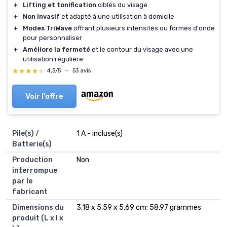
＋
Lifting et tonification
ciblés du visage
＋
Non invasif
et adapté à une utilisation à domicile
＋
Modes TriWave
offrant plusieurs intensités ou formes d'onde
pour personnaliser
＋
Améliore la fermeté
et le contour du visage avec une
utilisation régulière
★★★★★
★★★★★
4,3/5
—
53 avis
Voir l'offre
Pile(s) /
1 A - incluse(s)
Batterie(s)
Production
Non
interrompue
par le
fabricant
Dimensions du
3,18 x 5,59 x 5,69 cm; 58,97 grammes
produit (L x l x