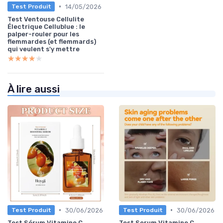
•
14/05/2026
Test Produit
Test Ventouse Cellulite
Électrique Cellublue : le
palper-rouler pour les
flemmardes (et flemmards)
qui veulent s'y mettre
★★★★★
★★★★★
À lire aussi
•
•
30/06/2026
30/06/2026
Test Produit
Test Produit
Test Sérum Vitamine C
Test Serum Vitamine C