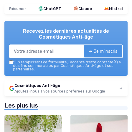
Résumer
ChatGPT
Claude
Mistral
Recevez les dernières actualités de
Cosmétiques Anti-âge
➔ Je m'inscris
*
En remplissant ce formulaire, j’accepte d’être contacté(e) à
des fins commerciales par Cosmétiques Anti-âge et ses
partenaires.
Cosmétiques Anti-âge
Ajoutez-nous à vos sources préférées sur Google
Les plus lus