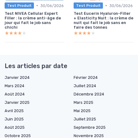
•
•
30/06/2026
30/06/2026
Test Produit
Test Produit
Test NIVEA Cellular Expert
Test Eucerin Hyaluron-Filler
Filler : la crème anti-âge de
+ Elasticity Nuit : la crème de
jour qui fait le job sans
nuit qui fait le job sans en
chichi
faire des tonnes
★★★★★
★★★★★
★★★★★
★★★★★
Les articles par date
Janvier 2024
Février 2024
Mars 2024
Juillet 2024
Août 2024
Décembre 2024
Janvier 2025
Mars 2025
Avril 2025
Mai 2025
Juin 2025
Juillet 2025
Août 2025
Septembre 2025
Octobre 2025
Novembre 2025