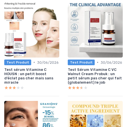
•
•
30/06/2026
30/06/2026
Test Produit
Test Produit
Test sérum Vitamine C
Test Sérum Vitamine C VC
HOUSN : un petit boost
Walnut Cream Probuk : un
d’éclat pas cher mais sans
petit sérum pas cher qui fait
miracle
(globalement) le job
★★★★★
★★★★★
★★★★★
★★★★★