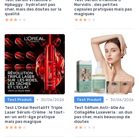
Hpbaggy : hydratant pas
Nurvidis : des petites
cher, mais des doutes sur la
capsules pratiques mais pas
qualité
magiques
★★★★★
★★★★★
★★★★★
★★★★★
•
•
30/06/2026
30/06/2026
Test Produit
Test Produit
Test L'Oréal Revitalift Triple
Test SéRum Anti-âGe Au
Laser Sérum-Crème : le tout-
CollagèNe Luxeveria : un duo
en-un anti-âge pratique
pas cher, mais beaucoup de
mais pas magique
doutes
★★★★★
★★★★★
★★★★★
★★★★★