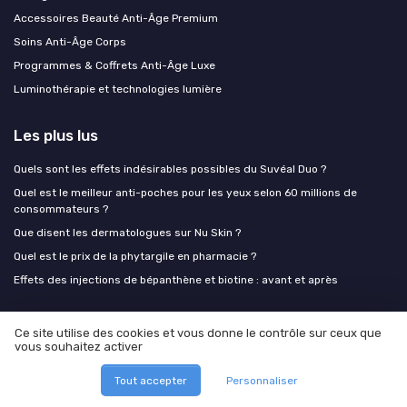
Accessoires Beauté Anti-Âge Premium
Soins Anti-Âge Corps
Programmes & Coffrets Anti-Âge Luxe
Luminothérapie et technologies lumière
Les plus lus
Quels sont les effets indésirables possibles du Suvéal Duo ?
Quel est le meilleur anti-poches pour les yeux selon 60 millions de
consommateurs ?
Que disent les dermatologues sur Nu Skin ?
Quel est le prix de la phytargile en pharmacie ?
Effets des injections de bépanthène et biotine : avant et après
Les derniers articles
Ce site utilise des cookies et vous donne le contrôle sur ceux que
vous souhaitez activer
Liposuccion du double menton : comprendre, comparer et bien choisir
son traitement esthétique
Tout accepter
Personnaliser
Liposuccion du double menton : comment choisir le bon traitement pour