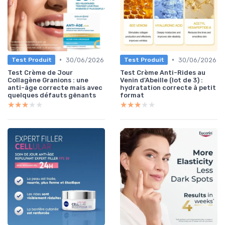
•
•
30/06/2026
30/06/2026
Test Produit
Test Produit
Test Crème de Jour
Test Crème Anti-Rides au
Collagène Granions : une
Venin d'Abeille (lot de 3) :
anti-âge correcte mais avec
hydratation correcte à petit
quelques défauts gênants
format
★★★★★
★★★★★
★★★★★
★★★★★