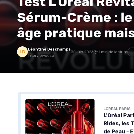
Test L'Oréal Revit
Sérum-Crème : le
âge pratique mai
Léontine Deschamps
30 juin 2026
1 min de lecture
Intervieweuse
LOREAL PARIS
L'Oréal Pa
Rides, les 
de Peau - E