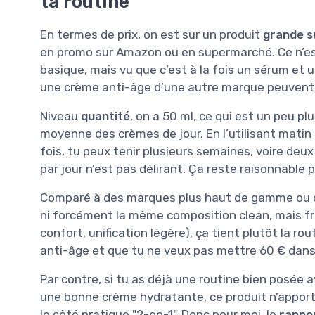
ta routine
En termes de prix, on est sur un produit
grande s
en promo sur Amazon ou en supermarché. Ce n’
basique, mais vu que c’est à la fois un sérum et 
une crème anti-âge d’une autre marque peuvent v
Niveau
quantité
, on a 50 ml, ce qui est un peu p
moyenne des crèmes de jour. En l’utilisant mati
fois, tu peux tenir plusieurs semaines, voire de
par jour n’est pas délirant. Ça reste raisonnable 
Comparé à des marques plus haut de gamme ou d
ni forcément la même composition clean, mais 
confort, unification légère), ça tient plutôt la r
anti-âge et que tu ne veux pas mettre 60 € dans 
Par contre, si tu as déjà une routine bien posée
une bonne crème hydratante, ce produit n’appor
le côté pratique "2-en-1". Donc pour moi, le
rappor