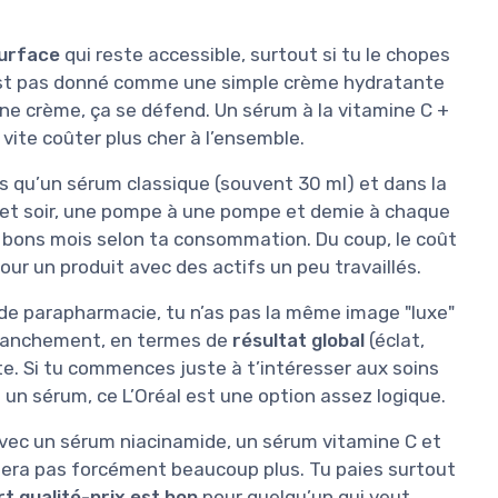
urface
qui reste accessible, surtout si tu le chopes
est pas donné comme une simple crème hydratante
une crème, ça se défend. Un sérum à la vitamine C +
ite coûter plus cher à l’ensemble.
lus qu’un sérum classique (souvent 30 ml) et dans la
n et soir, une pompe à une pompe et demie à chaque
ux bons mois selon ta consommation. Du coup, le coût
pour un produit avec des actifs un peu travaillés.
e parapharmacie, tu n’as pas la même image "luxe"
franchement, en termes de
résultat global
(éclat,
oute. Si tu commences juste à t’intéresser aux soins
un sérum, ce L’Oréal est une option assez logique.
 avec un sérum niacinamide, un sérum vitamine C et
tera pas forcément beaucoup plus. Tu paies surtout
t qualité-prix est bon
pour quelqu’un qui veut