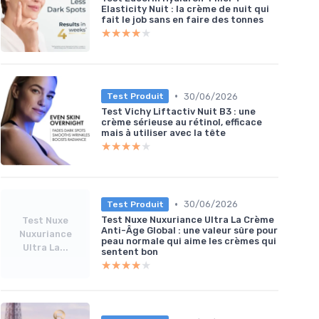
Elasticity Nuit : la crème de nuit qui
fait le job sans en faire des tonnes
★★★★★
★★★★★
•
30/06/2026
Test Produit
Test Vichy Liftactiv Nuit B3 : une
crème sérieuse au rétinol, efficace
mais à utiliser avec la tête
★★★★★
★★★★★
•
30/06/2026
Test Produit
Test Nuxe Nuxuriance Ultra La Crème
Test Nuxe
Anti-Âge Global : une valeur sûre pour
Nuxuriance
peau normale qui aime les crèmes qui
Ultra La...
sentent bon
★★★★★
★★★★★