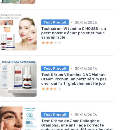
•
30/06/2026
Test Produit
Test sérum Vitamine C HOUSN : un
petit boost d’éclat pas cher mais
sans miracle
★★★★★
★★★★★
•
30/06/2026
Test Produit
Test Sérum Vitamine C VC Walnut
Cream Probuk : un petit sérum pas
cher qui fait (globalement) le job
★★★★★
★★★★★
•
30/06/2026
Test Produit
Test Crème de Jour Collagène
Granions : une anti-âge correcte
mais avec quelques défauts gênants