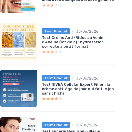
★★★★★
★★★★★
•
30/06/2026
Test Produit
Test Crème Anti-Rides au Venin
d'Abeille (lot de 3) : hydratation
correcte à petit format
★★★★★
★★★★★
•
30/06/2026
Test Produit
Test NIVEA Cellular Expert Filler : la
crème anti-âge de jour qui fait le job
sans chichi
★★★★★
★★★★★
•
30/06/2026
Test Produit
Test Eucerin Hyaluron-Filler +