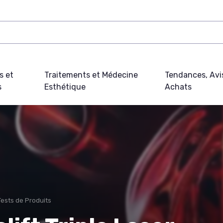
s et
Traitements et Médecine
Tendances, Avi
s
Esthétique
Achats
Tests de Produits