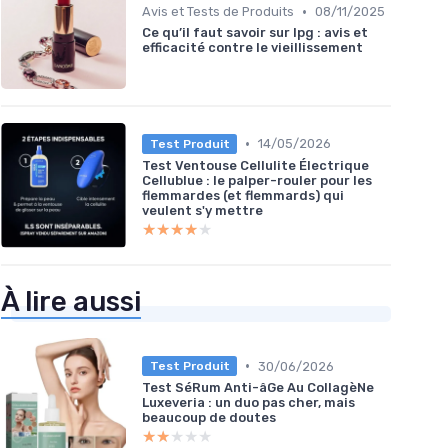
•
Avis et Tests de Produits
08/11/2025
Ce qu’il faut savoir sur lpg : avis et
efficacité contre le vieillissement
•
14/05/2026
Test Produit
Test Ventouse Cellulite Électrique
Cellublue : le palper-rouler pour les
flemmardes (et flemmards) qui
veulent s'y mettre
★★★★★
★★★★★
À lire aussi
•
30/06/2026
Test Produit
Test SéRum Anti-âGe Au CollagèNe
Luxeveria : un duo pas cher, mais
beaucoup de doutes
★★★★★
★★★★★