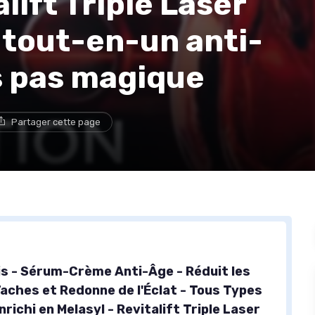
alift Triple Laser
 tout-en-un anti-
s pas magique
Partager cette page
ris - Sérum-Crème Anti-Âge - Réduit les
Taches et Redonne de l'Éclat - Tous Types
nrichi en Melasyl - Revitalift Triple Laser