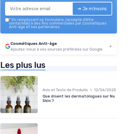
➔ Je m'inscris
*
En remplissant ce formulaire, j’accepte d’être
contacté(e) à des fins commerciales par Cosmétiques
Anti-âge et ses partenaires.
Cosmétiques Anti-âge
Ajoutez-nous à vos sources préférées sur Google
Les plus lus
•
Avis et Tests de Produits
12/06/2025
Que disent les dermatologues sur Nu
Skin ?