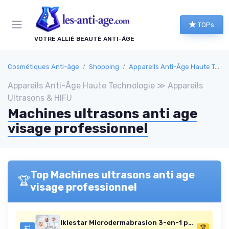
Panneau de gestion des cookies
TOPs
VOTRE ALLIÉ BEAUTÉ ANTI-ÂGE
Cosmétiques Anti-âge
Shopping
Appareils Anti-Âge Haute Technologie
Appareils Anti-Âge Haute Technologie ≫ Appareils
Ultrasons & HIFU
Machines ultrasons anti age
visage professionnel
Top Machines ultrasons anti age
🏆
visage professionnel
Iklestar Microdermabrasion 3-en-1 pour visage (pistolet pulvérisateur)
#1
🏆