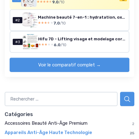
9.0
/10
★★★★★
★★★★★
Machine beauté 7-en-1 : hydratation, oxygène & microdermabrasion diamant
#2
7.0
/10
★★★★★
★★★★★
Hifu 7D - Lifting visage et modelage corps
#3
6.0
/10
★★★★★
★★★★★
Voir le comparatif complet →
Catégories
Accessoires Beauté Anti-Âge Premium
2
Appareils Anti-Âge Haute Technologie
25