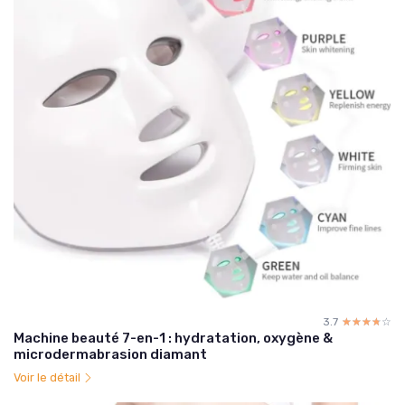
3.7
☆☆☆☆☆
★★★★★
Machine beauté 7-en-1 : hydratation, oxygène &
microdermabrasion diamant
Voir le détail