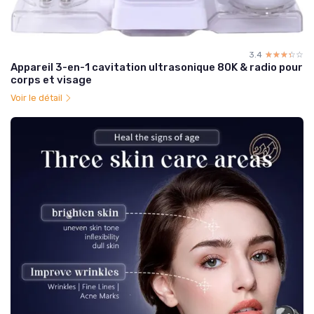
3.4
☆☆☆☆☆
★★★★★
Appareil 3-en-1 cavitation ultrasonique 80K & radio pour
corps et visage
Voir le détail