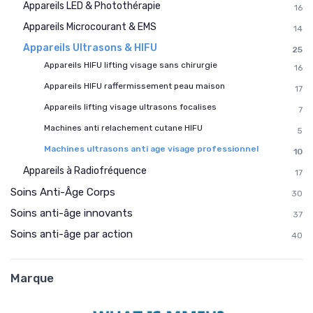
Appareils LED & Photothérapie
16
Appareils Microcourant & EMS
14
Appareils Ultrasons & HIFU
25
Appareils HIFU lifting visage sans chirurgie
16
Appareils HIFU raffermissement peau maison
17
Appareils lifting visage ultrasons focalises
7
Machines anti relachement cutane HIFU
5
Machines ultrasons anti age visage professionnel
10
Appareils à Radiofréquence
17
Soins Anti-Âge Corps
30
Soins anti-âge innovants
37
Soins anti-âge par action
40
Marque