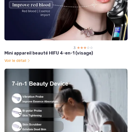
3
☆☆☆☆☆
★★★★★
Mini appareil beauté HIFU 4-en-1 (visage)
Voir le détail