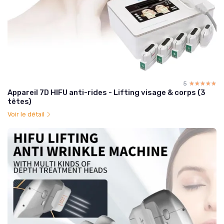
5
☆☆☆☆☆
★★★★★
Appareil 7D HIFU anti-rides - Lifting visage & corps (3
têtes)
Voir le détail