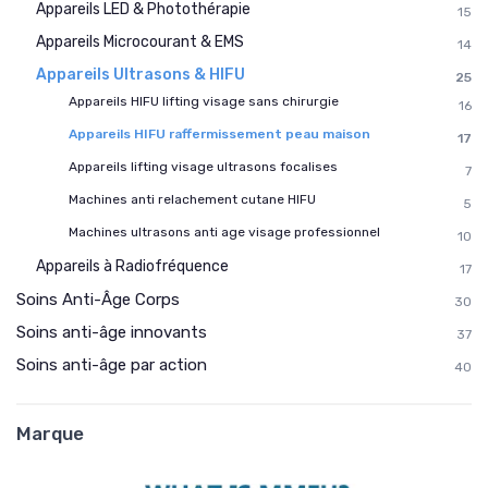
Appareils LED & Photothérapie
15
Appareils Microcourant & EMS
14
Appareils Ultrasons & HIFU
25
Appareils HIFU lifting visage sans chirurgie
16
Appareils HIFU raffermissement peau maison
17
Appareils lifting visage ultrasons focalises
7
Machines anti relachement cutane HIFU
5
Machines ultrasons anti age visage professionnel
10
Appareils à Radiofréquence
17
Soins Anti-Âge Corps
30
Soins anti-âge innovants
37
Soins anti-âge par action
40
Marque