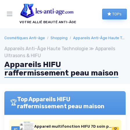
Panneau de gestion des cookies
TOPs
VOTRE ALLIÉ BEAUTÉ ANTI-ÂGE
Cosmétiques Anti-âge
Shopping
Appareils Anti-Âge Haute Technologie
Appareils Anti-Âge Haute Technologie ≫ Appareils
Ultrasons & HIFU
Appareils HIFU
raffermissement peau maison
Top Appareils HIFU
🏆
raffermissement peau maison
Appareil multifonction HIFU 7D soin peau, lifting visage par couche SMAS, raffermissement, réduction ridules, élimination rides, 7 niveaux profondeur, 20000 impulsions par cartouche
#1
🏆