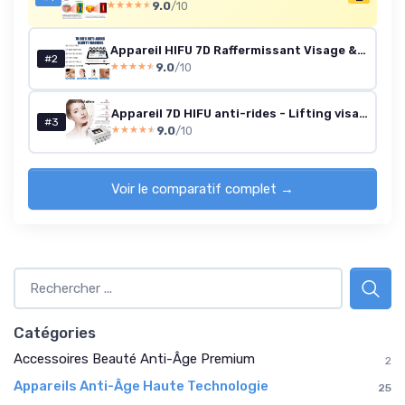
9.0
/10
★★★★★
★★★★★
Appareil HIFU 7D Raffermissant Visage & Corps - Domicile/Institut
#2
9.0
/10
★★★★★
★★★★★
Appareil 7D HIFU anti-rides - Lifting visage & corps (3 têtes)
#3
9.0
/10
★★★★★
★★★★★
Voir le comparatif complet →
Catégories
Accessoires Beauté Anti-Âge Premium
2
Appareils Anti-Âge Haute Technologie
25