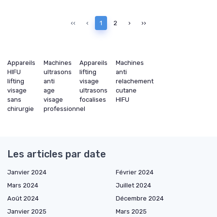
‹‹
‹
1
2
›
››
Appareils
Machines
Appareils
Machines
HIFU
ultrasons
lifting
anti
lifting
anti
visage
relachement
visage
age
ultrasons
cutane
sans
visage
focalises
HIFU
chirurgie
professionnel
Les articles par date
Janvier 2024
Février 2024
Mars 2024
Juillet 2024
Août 2024
Décembre 2024
Janvier 2025
Mars 2025