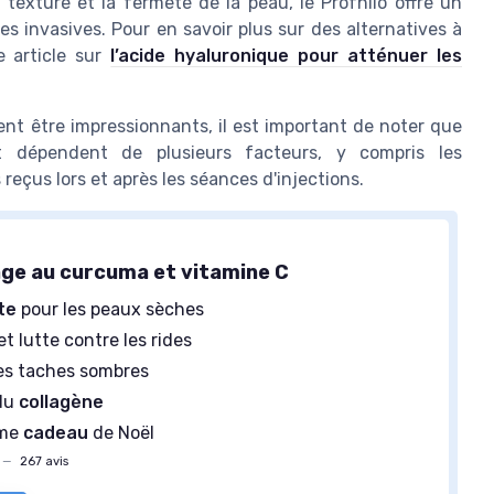
 texture et la fermeté de la peau, le Profhilo offre un
es invasives. Pour en savoir plus sur des alternatives à
e article sur
l’acide hyaluronique pour atténuer les
ent être impressionnants, il est important de noter que
et dépendent de plusieurs facteurs, y compris les
 reçus lors et après les séances d'injections.
ge au curcuma et vitamine C
te
pour les peaux sèches
et lutte contre les rides
es taches sombres
 du
collagène
mme
cadeau
de Noël
—
267 avis