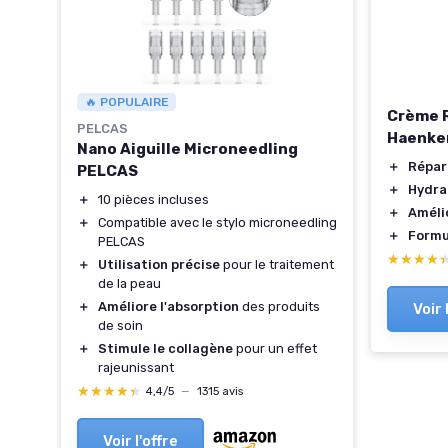
🔥 POPULAIRE
Crème 
PELCAS
pen
Haenke
Nano Aiguille Microneedling
＋
Répar
PELCAS
 de
＋
Hydra
＋
10 pièces incluses
＋
Améli
＋
Compatible avec le stylo microneedling
＋
Formu
PELCAS
★★★★
★★★★
＋
Utilisation précise
pour le traitement
de la peau
nts
＋
Améliore l'absorption
des produits
Voir 
de soin
,
＋
Stimule le collagène
pour un effet
rajeunissant
★★★★★
★★★★★
4,4/5
—
1315 avis
Voir l'offre