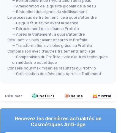
— Renforcement de l'hydratation de la peau
— Amélioration de la qualité globale de la peau
— Réduction des signes du vieillissement
Le processus de traitement : ce à quoi s'attendre
— Ce qu'il faut savoir avant la séance
— Déroulement de la séance Profhilo
🔥
BESTAUTY
— Après le traitement : à quoi s'attendre
PEL
Stylos de Microneedling Dr - pen
 et
Résultats visibles : avant et après le Profhilo
Nan
M8S
— Transformations visibles grâce au Profhilo
PE
Comparaison avec d'autres traitements anti-âge
＋
Sans fil
pour une meilleure liberté de
 sèches
— Comparaison du Profhilo avec d'autres techniques
＋
mouvement
rides
en médecine esthétique
＋
＋
Écran LCD
pour un contrôle facile
Conseils pour maximiser les résultats du Profhilo
s
＋
Chargement Type-C
rapide et
— Optimisation des Résultats Après le Traitement
＋
pratique
＋
Inclus 7 cartouches
pour différents
＋
besoins
Résumer
ChatGPT
Claude
Mistral
＋
Cadeau idéal
pour femmes, mères,
＋
petites amies
★★★★★
★★★★★
4,5/5
—
314 avis
★★
★★
Recevez les dernières actualités de
Cosmétiques Anti-âge
Voir l'offre