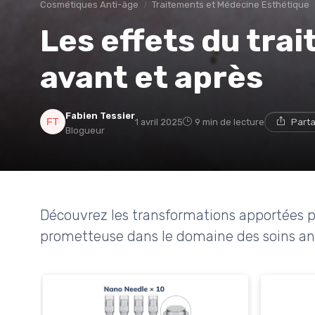
Cosmétiques Anti-âge
Traitements et Médecine Esthétique
Les effets du trai
avant et après
Fabien Tessier
1 avril 2025
9 min de lecture
Parta
Blogueur
Découvrez les transformations apportées p
prometteuse dans le domaine des soins an