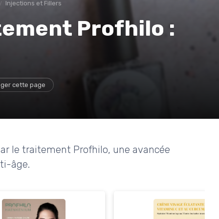
Injections et Fillers
tement Profhilo :
ger cette page
ar le traitement Profhilo, une avancée
ti-âge.