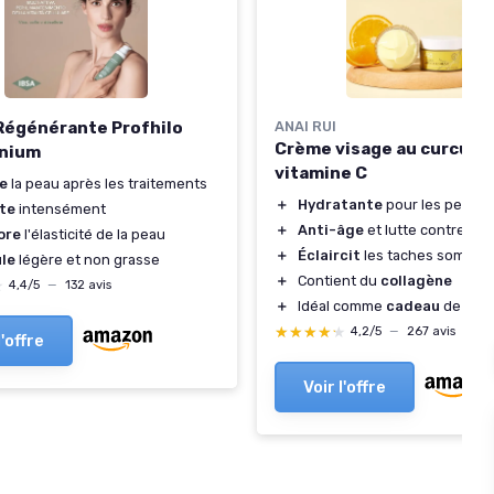
Régénérante Profhilo
ANAI RUI
Crème visage au curcuma
nium
vitamine C
e
la peau après les traitements
＋
Hydratante
pour les peaux
te
intensément
＋
Anti-âge
et lutte contre les 
ore
l'élasticité de la peau
＋
Éclaircit
les taches sombre
le
légère et non grasse
＋
Contient du
collagène
★
★
4,4/5
—
132 avis
＋
Idéal comme
cadeau
de Noël
★★★★★
★★★★★
4,2/5
—
267 avis
l'offre
Voir l'offre