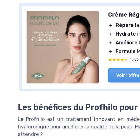
Crème Rég
＋
Répare
la
＋
Hydrate
i
＋
Améliore
l
＋
Formule
l
★★★★★
★★★★★
4,4/5
Voir l'offre
Les bénéfices du Profhilo pour
Le Profhilo est un traitement innovant en médeci
hyaluronique pour améliorer la qualité de la peau. M
attendre ?