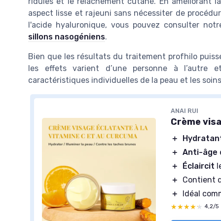
ridules et le relâchement cutané. En améliorant la
aspect lisse et rajeuni sans nécessiter de procédur
l'acide hyaluronique, vous pouvez consulter notr
sillons nasogéniens
.
Bien que les résultats du traitement profhilo puiss
les effets varient d’une personne à l’autre 
caractéristiques individuelles de la peau et les soins
ANAI RUI
Crème visa
＋
Hydratan
＋
Anti-âge
＋
Éclaircit
l
＋
Contient
＋
Idéal co
★★★★★
★★★★★
4,2/5