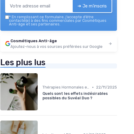
➔ Je m'inscris
*
En remplissant ce formulaire, j’accepte d’être
contacté(e) à des fins commerciales par Cosmétiques
Anti-âge et ses partenaires.
Cosmétiques Anti-âge
Ajoutez-nous à vos sources préférées sur Google
Les plus lus
•
Thérapies Hormonales et Alternatives
22/11/2025
Quels sont les effets indésirables
possibles du Suvéal Duo ?