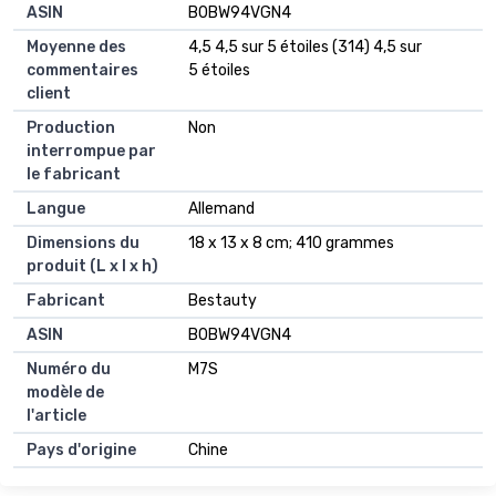
ASIN
‎B0BW94VGN4
Moyenne des
4,5 4,5 sur 5 étoiles (314) 4,5 sur
commentaires
5 étoiles
client
Production
Non
interrompue par
le fabricant
Langue
Allemand
Dimensions du
18 x 13 x 8 cm; 410 grammes
produit (L x l x h)
Fabricant
Bestauty
ASIN
B0BW94VGN4
Numéro du
M7S
modèle de
l'article
Pays d'origine
Chine