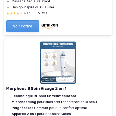
＋
Massage
facial
relaxant
＋
Design inspiré du
Gua Sha
★★★★★
★★★★★
4,4/5
—
72 avis
Voir l'offre
Morpheus 8 Soin Visage 2 en 1
＋
Technologie RF
pour un
teint éclatant
＋
Microneedling
pour améliorer l'apparence de la peau
＋
Poignées Ice Hammer
pour un confort optimal
＋
Appareil 2 en 1
pour des soins variés