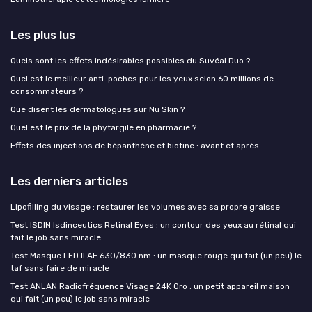
Les plus lus
Quels sont les effets indésirables possibles du Suvéal Duo ?
Quel est le meilleur anti-poches pour les yeux selon 60 millions de
consommateurs ?
Que disent les dermatologues sur Nu Skin ?
Quel est le prix de la phytargile en pharmacie ?
Effets des injections de bépanthène et biotine : avant et après
Les derniers articles
Lipofilling du visage : restaurer les volumes avec sa propre graisse
Test ISDIN Isdinceutics Retinal Eyes : un contour des yeux au rétinal qui
fait le job sans miracle
Test Masque LED IFAE 630/830 nm : un masque rouge qui fait (un peu) le
taf sans faire de miracle
Test ANLAN Radiofréquence Visage 24K Oro : un petit appareil maison
qui fait (un peu) le job sans miracle