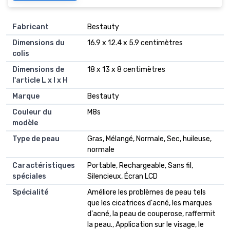
Fabricant
‎Bestauty
Dimensions du
‎16.9 x 12.4 x 5.9 centimètres
colis
Dimensions de
‎18 x 13 x 8 centimètres
l'article L x l x H
Marque
‎Bestauty
Couleur du
‎M8s
modèle
Type de peau
‎Gras, Mélangé, Normale, Sec, huileuse,
normale
Caractéristiques
‎Portable, Rechargeable, Sans fil,
spéciales
Silencieux, Écran LCD
Spécialité
‎Améliore les problèmes de peau tels
que les cicatrices d'acné, les marques
d'acné, la peau de couperose, raffermit
la peau., Application sur le visage, le