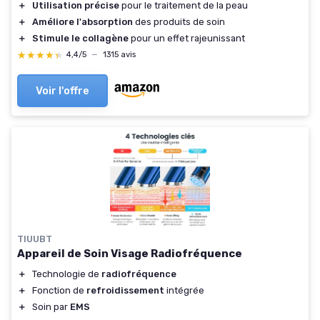
＋
Utilisation précise
pour le traitement de la peau
＋
Améliore l'absorption
des produits de soin
＋
Stimule le collagène
pour un effet rajeunissant
★★★★★
★★★★★
4,4/5
—
1315 avis
Voir l'offre
TIUUBT
Appareil de Soin Visage Radiofréquence
＋
Technologie de
radiofréquence
＋
Fonction de
refroidissement
intégrée
＋
Soin par
EMS