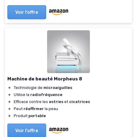
Voir l'offre
Machine de beauté Morpheus 8
＋
Technologie de
microaiguilles
＋
Utilise la
radiofréquence
＋
Efficace contre les
estries
et
cicatrices
＋
Peut
réaffirmer
la peau
＋
Produit
portable
Voir l'offre