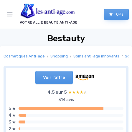
Panneau de gestion des cookies
TOPs
VOTRE ALLIÉ BEAUTÉ ANTI-ÂGE
Bestauty
Cosmétiques Anti-âge
Shopping
Soins anti-âge innovants
Soin
Voir l'offre
4,5 sur 5
★★★★★
★★★★★
314 avis
5 ★
4 ★
3 ★
2 ★