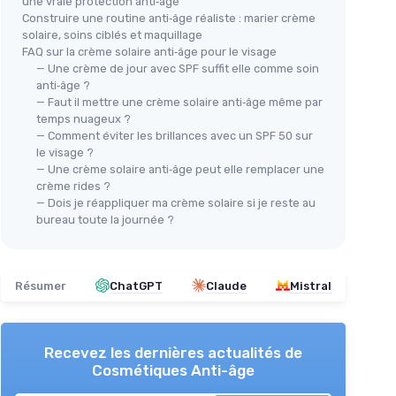
une vraie protection anti‑âge
Construire une routine anti‑âge réaliste : marier crème
solaire, soins ciblés et maquillage
FAQ sur la crème solaire anti‑âge pour le visage
— Une crème de jour avec SPF suffit elle comme soin
anti‑âge ?
— Faut il mettre une crème solaire anti‑âge même par
temps nuageux ?
— Comment éviter les brillances avec un SPF 50 sur
le visage ?
— Une crème solaire anti‑âge peut elle remplacer une
crème rides ?
— Dois je réappliquer ma crème solaire si je reste au
bureau toute la journée ?
Résumer
ChatGPT
Claude
Mistral
Recevez les dernières actualités de
Cosmétiques Anti-âge