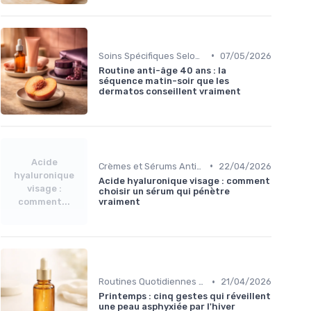
•
Soins Spécifiques Selon l'Âge
07/05/2026
Routine anti-âge 40 ans : la
séquence matin-soir que les
dermatos conseillent vraiment
Acide
•
Crèmes et Sérums Anti-Rides
22/04/2026
hyaluronique
Acide hyaluronique visage : comment
visage :
choisir un sérum qui pénètre
comment...
vraiment
•
Routines Quotidiennes Anti-Âge
21/04/2026
Printemps : cinq gestes qui réveillent
une peau asphyxiée par l'hiver