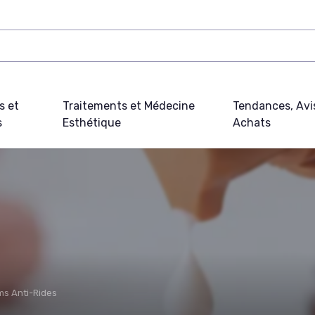
s et
Traitements et Médecine
Tendances, Avi
s
Esthétique
Achats
ms Anti-Rides