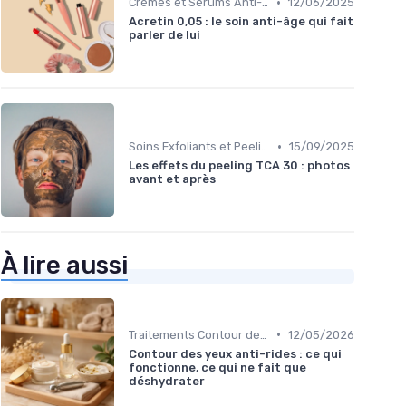
•
Crèmes et Sérums Anti-Rides
12/06/2025
Acretin 0,05 : le soin anti-âge qui fait
parler de lui
•
Soins Exfoliants et Peeling
15/09/2025
Les effets du peeling TCA 30 : photos
avant et après
À lire aussi
•
Traitements Contour des Yeux
12/05/2026
Contour des yeux anti-rides : ce qui
fonctionne, ce qui ne fait que
déshydrater