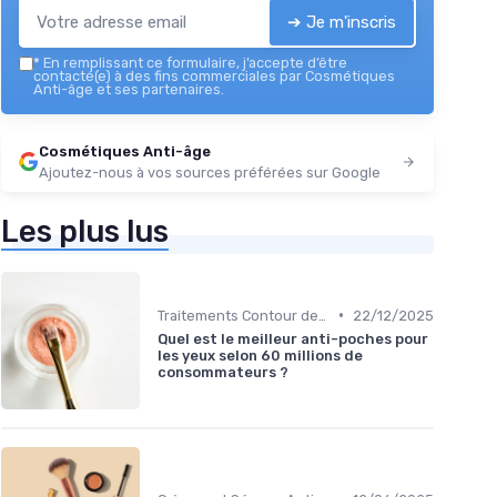
➔ Je m'inscris
*
En remplissant ce formulaire, j’accepte d’être
contacté(e) à des fins commerciales par Cosmétiques
Anti-âge et ses partenaires.
Cosmétiques Anti-âge
Ajoutez-nous à vos sources préférées sur Google
Les plus lus
•
Traitements Contour des Yeux
22/12/2025
Quel est le meilleur anti-poches pour
les yeux selon 60 millions de
consommateurs ?