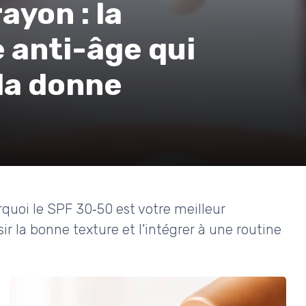
ayon : la
e anti-âge qui
la donne
rquoi le SPF 30‑50 est votre meilleur
r la bonne texture et l’intégrer à une routine