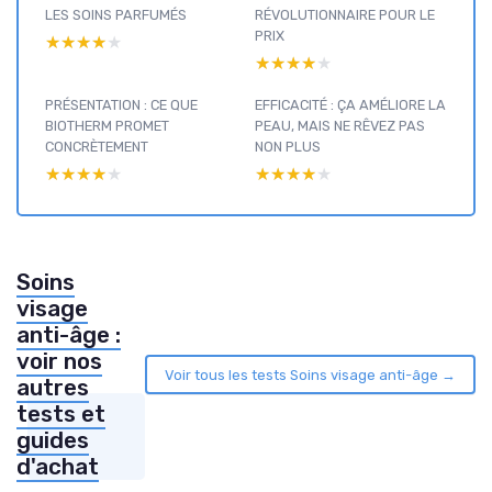
LES SOINS PARFUMÉS
RÉVOLUTIONNAIRE POUR LE
PRIX
★★★★★
★★★★★
★★★★★
★★★★★
PRÉSENTATION : CE QUE
EFFICACITÉ : ÇA AMÉLIORE LA
BIOTHERM PROMET
PEAU, MAIS NE RÊVEZ PAS
CONCRÈTEMENT
NON PLUS
★★★★★
★★★★★
★★★★★
★★★★★
Soins
visage
anti-âge :
voir nos
Voir tous les tests Soins visage anti-âge →
autres
tests et
guides
d'achat