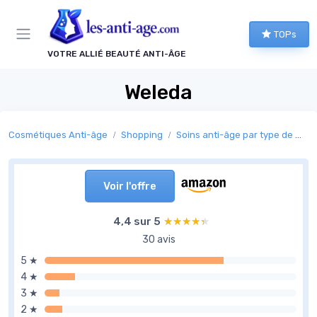
Panneau de gestion des cookies
TOPs
VOTRE ALLIÉ BEAUTÉ ANTI-ÂGE
Weleda
Cosmétiques Anti-âge
Shopping
Soins anti-âge par type de peau
Voir l'offre
4,4 sur 5
★★★★★
★★★★★
30 avis
5 ★
4 ★
3 ★
2 ★