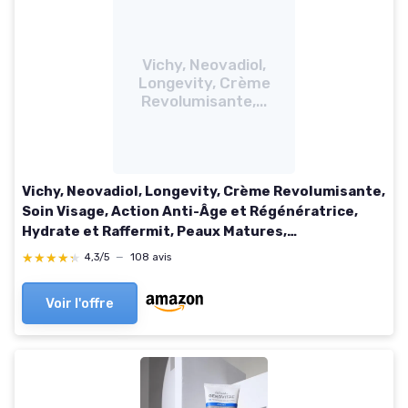
Vichy, Neovadiol,
Longevity, Crème
Revolumisante,...
Vichy, Neovadiol, Longevity, Crème Revolumisante,
Soin Visage, Action Anti-Âge et Régénératrice,
Hydrate et Raffermit, Peaux Matures,
Rechargeable 50 ml
★★★★★
★★★★★
4,3/5
—
108 avis
Voir l'offre