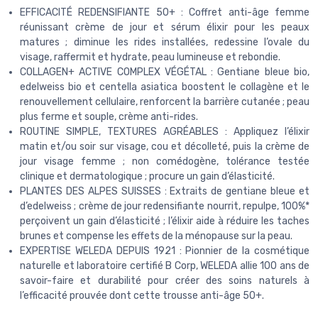
EFFICACITÉ REDENSIFIANTE 50+ : Coffret anti-âge femme
réunissant crème de jour et sérum élixir pour les peaux
matures ; diminue les rides installées, redessine l’ovale du
visage, raffermit et hydrate, peau lumineuse et rebondie.
COLLAGEN+ ACTIVE COMPLEX VÉGÉTAL : Gentiane bleue bio,
edelweiss bio et centella asiatica boostent le collagène et le
renouvellement cellulaire, renforcent la barrière cutanée ; peau
plus ferme et souple, crème anti-rides.
ROUTINE SIMPLE, TEXTURES AGRÉABLES : Appliquez l’élixir
matin et/ou soir sur visage, cou et décolleté, puis la crème de
jour visage femme ; non comédogène, tolérance testée
clinique et dermatologique ; procure un gain d’élasticité.
PLANTES DES ALPES SUISSES : Extraits de gentiane bleue et
d’edelweiss ; crème de jour redensifiante nourrit, repulpe, 100%*
perçoivent un gain d’élasticité ; l’élixir aide à réduire les taches
brunes et compense les effets de la ménopause sur la peau.
EXPERTISE WELEDA DEPUIS 1921 : Pionnier de la cosmétique
naturelle et laboratoire certifié B Corp, WELEDA allie 100 ans de
savoir-faire et durabilité pour créer des soins naturels à
l’efficacité prouvée dont cette trousse anti-âge 50+.