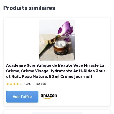
Produits similaires
Academie Scientifique de Beauté Sève Miracle La
Crème, Crème Visage Hydratante Anti-Rides Jour
et Nuit, Peau Mature, 50 ml Crème jour-nuit
★★★★★
★★★★★
4,3/5
—
50 avis
Voir l'offre