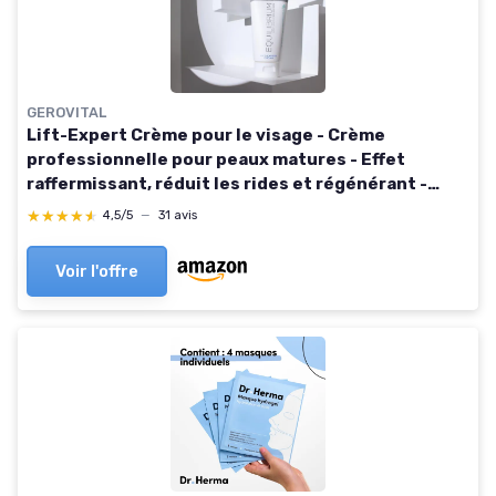
GEROVITAL
Lift-Expert Crème pour le visage - Crème
professionnelle pour peaux matures - Effet
raffermissant, réduit les rides et régénérant -
Gerovital H3 Equilibrium 200 ml
★★★★★
★★★★★
4,5/5
—
31 avis
Voir l'offre