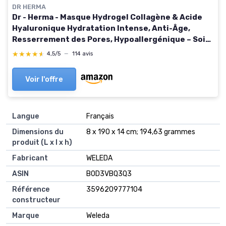
DR HERMA
Dr - Herma - Masque Hydrogel Collagène & Acide
Hyaluronique Hydratation Intense, Anti-Âge,
Resserrement des Pores, Hypoallergénique – Soin
Coréen Visage Premium pour Tous Types de Peaux
★★★★★
★★★★★
4,5/5
—
114 avis
- (12)
Voir l'offre
Langue
Français
Dimensions du
8 x 190 x 14 cm; 194,63 grammes
produit (L x l x h)
Fabricant
WELEDA
ASIN
B0D3VBQ3Q3
Référence
3596209777104
constructeur
Marque
Weleda