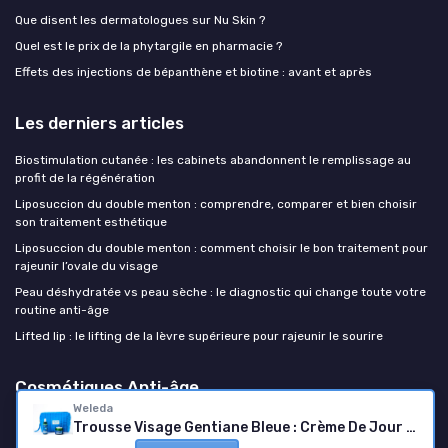
Que disent les dermatologues sur Nu Skin ?
Quel est le prix de la phytargile en pharmacie ?
Effets des injections de bépanthène et biotine : avant et après
Les derniers articles
Biostimulation cutanée : les cabinets abandonnent le remplissage au
profit de la régénération
Liposuccion du double menton : comprendre, comparer et bien choisir
son traitement esthétique
Liposuccion du double menton : comment choisir le bon traitement pour
rajeunir l’ovale du visage
Peau déshydratée vs peau sèche : le diagnostic qui change toute votre
routine anti-âge
Lifted lip : le lifting de la lèvre supérieure pour rajeunir le sourire
Cosmétiques Anti-âge
Weleda
Trousse Visage Gentiane Bleue : Crème De Jour + Élixir – Soin Anti-Âge Femme 50+ Peaux Matures, Redensifiant, Collagen+ Active Complex, Crème Anti Rides, Vegan NATRUE, 40ml+30ml