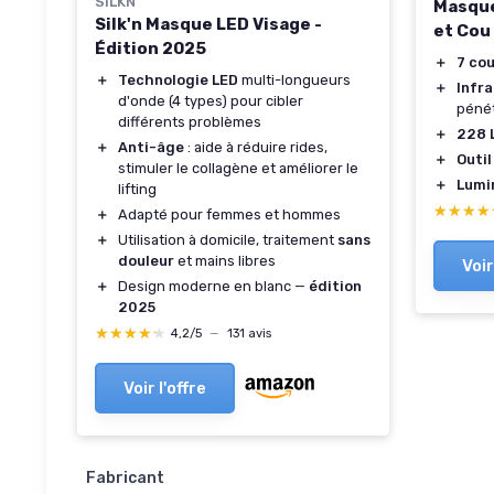
SILKN
Masque
Silk'n Masque LED Visage -
et Cou
Édition 2025
＋
7 cou
＋
Technologie LED
multi-longueurs
＋
Infr
d'onde (4 types) pour cibler
pénét
différents problèmes
＋
228 
＋
Anti-âge
: aide à réduire rides,
＋
Outil
stimuler le collagène et améliorer le
＋
Lumi
lifting
★★★★
★★★★
＋
Adapté pour femmes et hommes
＋
Utilisation à domicile, traitement
sans
douleur
et mains libres
Voir
＋
Design moderne en blanc —
édition
2025
★★★★★
★★★★★
4,2/5
—
131 avis
Voir l'offre
Fabricant