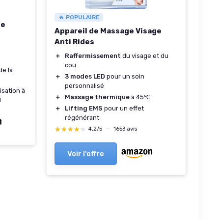
🔥 POPULAIRE
ge
Appareil de Massage Visage
Anti Rides
＋
Raffermissement
du visage et du
cou
de la
＋
3 modes LED
pour un soin
personnalisé
isation à
＋
Massage thermique
à 45℃
l
＋
Lifting EMS
pour un effet
régénérant
★★★★★
★★★★★
4,2/5
—
1653 avis
Voir l'offre