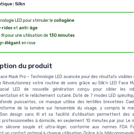
utique :
Silkn
nologie LED pour stimuler le
collagène
-rides
et
anti-âge
fil pour une utilisation de
130 minutes
gn
élégant
en rose
ption du produit
 Face Mask Pro – Technologie LED avancée pour des résultats visibles 
u Révolutionnez votre routine de soins grâce au Silk’n LED Face M
cial LED de nouvelle génération conçu pour cibler les ride
mentation et le relâchement cutané. Doté de 7 modes LED spécifiq
d’onde puissantes, ce masque utilise des lentilles brevetées Cae
uniforme de la lumière sur l’ensemble du visage, y compris le m
Son design sans fil et sa facilité d’utilisation permettent des
 professionnelles à domicile, en seulement 10 minutes par jour. Le
en silicone souple et ultra-léger, conforme aux normes FDA F
nt un confort optimal à chaque utilisation. Grâce à la télécommande i