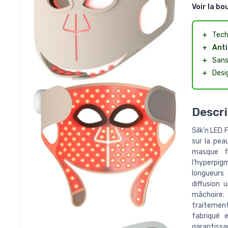
Voir la bo
＋
Tech
＋
Anti
＋
Sans 
＋
Desi
Descri
Silk’n LED
sur la pea
masque fa
l’hyperpig
longueurs 
diffusion 
mâchoire. 
traitement
fabriqué 
garantissa