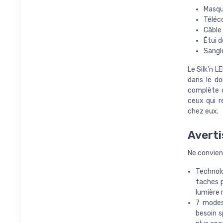
Masque
Téléc
Câble
Étui d
Sangl
Le Silk’n 
dans le do
complète du
ceux qui r
chez eux.
Averti
Ne convient
Technolo
taches p
lumière 
7 modes
besoin s