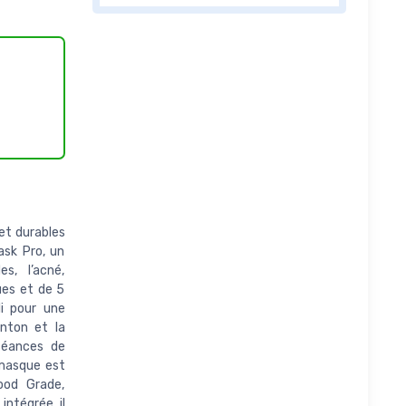
et durables
ask Pro, un
s, l’acné,
ues et de 5
li pour une
enton et la
 séances de
 masque est
ood Grade,
ntégrée, il