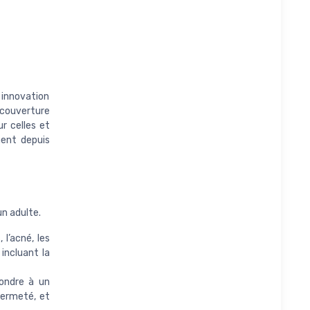
 innovation
 couverture
ur celles et
ment depuis
un adulte.
l’acné, les
incluant la
ondre à un
 fermeté, et