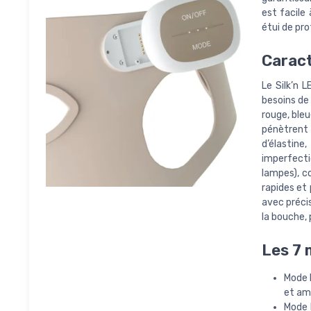
est facile
étui de pro
Caract
Le Silk’n 
besoins de
rouge, bleu
pénètrent 
d’élastine
imperfecti
lampes), c
rapides et 
avec précis
la bouche, 
Les 7 
Mode R
et amé
Mode B