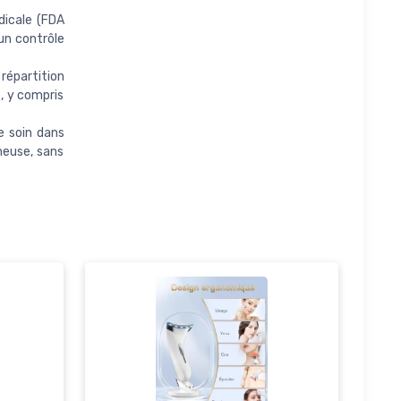
édicale (FDA
un contrôle
 répartition
, y compris
e soin dans
neuse, sans