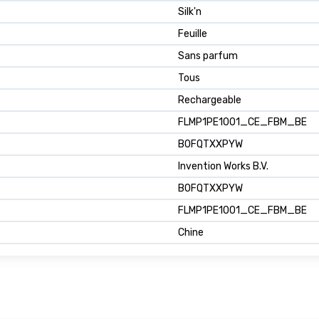
‎Silk'n
‎Feuille
‎Sans parfum
‎Tous
‎Rechargeable
‎FLMP1PE1001_CE_FBM_BE
‎B0FQTXXPYW
Invention Works B.V.
B0FQTXXPYW
FLMP1PE1001_CE_FBM_BE
Chine