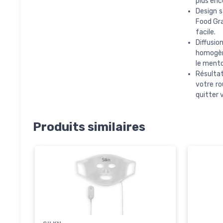
plus enc
Design s
Food Gra
facile.
Diffusio
homogène
le mento
Résultat
votre ro
quitter 
Produits similaires