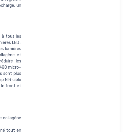
echarge, un
 à tous les
ières LED :
Ces lumières
ollagène et
réduire les
(480 micro-
s sont plus
ep NIR cible
 le front et
e collagène
cné tout en