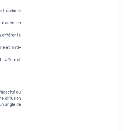
t unifie le
cutanée en
 différents
né et anti-
, raffermit
fficacité du
ne diffusion
un angle de