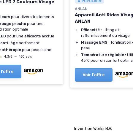
🔥 POPULAIRE
 LED 7 Couleurs Visage
ANLAN
Appareil Anti Rides Visa
leurs
pour divers traitements
ANLAN
arouge proche
pour une
ration optimale
＋
Efficacité :
Lifting et
raffermissement du visage
LED
pour une efficacité accrue
＋
Massage EMS :
Tonification 
 anti-âge
performant
peau
nothérapie
pour peau saine
＋
Température réglable :
Util
★
★
4,3/5
—
150 avis
45℃ pour un confort optima
 l'offre
Voir l'offre
‎Invention Works B.V.