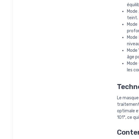
équili
Mode 
teint.
Mode 
profon
Mode R
niveau
Mode V
âge po
Mode 
les co
Techno
Le masque u
traitement 
optimale e
101°, ce q
Conten