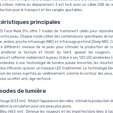
 à utiliser, même en déplacement. Il est livré avec un câble USB de r
tection pour le transport et des sangles ajustables.
éristiques principales
LED Face Mask Pro offre 7 modes de traitement ciblés pour répondre
 votre peau. Chaque mode utilise des combinaisons spécifiques de lum
e, ambre, proche infrarouge (NIR) et infrarouge profond (Deep NIR). 
à différents niveaux de la peau pour stimuler la production de c
, améliorer la texture et l’éclat du teint, apaiser les rougeurs, 
ons et raffermir visiblement la peau. Grâce à ses 120 LED améliorées 
ombinées à une technologie de lumière pulsée brevetée, les résultat
plus efficaces qu’avec un masque LED traditionnel. La technologie De
ion les zones sujettes au vieillissement, comme le contour des yeux,
pour un effet anti-âge renforcé.
modes de lumière
ouge (633 nm) : Réduit l’apparence des rides, stimule la production d
liore la circulation pour une peau plus jeune.
leu (463 nm) : Diminue les rougeurs et les imperfections liées à l’a