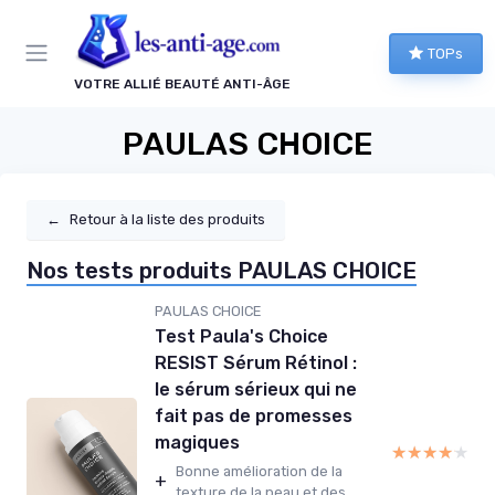
Panneau de gestion des cookies
TOPs
VOTRE ALLIÉ BEAUTÉ ANTI-ÂGE
PAULAS CHOICE
←
Retour à la liste des produits
Nos tests produits PAULAS CHOICE
PAULAS CHOICE
Test Paula's Choice
RESIST Sérum Rétinol :
le sérum sérieux qui ne
fait pas de promesses
magiques
★★★★★
★★★★★
Bonne amélioration de la
+
texture de la peau et des...