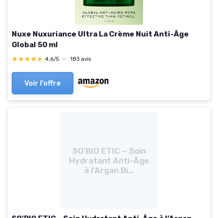
Nuxe Nuxuriance Ultra La Crème Nuit Anti-Âge
Global 50 ml
★★★★★
★★★★★
4,6/5
—
183 avis
Voir l'offre
SO'BIO ETIC – Soin
Hydratant Anti-Âge
à l’Argan Bi...