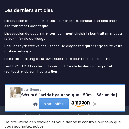
Les derniers articles
Liposuccion du double menton : comprendre, comparer et bien choisir
son traitement esthétique
Liposuccion du double menton : comment choisir le bon traitement pour
rajeunir l’ovale du visage
Peau déshydratée vs peau sèche : le diagnostic qui change toute votre
routine anti-âge
Lifted lip : le lifting de la lèvre supérieure pour rajeunir le sourire
Test HYALU 2.3 Innoderm : le sérum à l’acide hyaluronique qui fait
(surtout) le job sur l’hydratation
Cosmétiques Anti-âge
Nutritionpro
Sérum à l'acide hyaluronique - 50ml - Sérum de jour anti-âge - Hydratation intense - Fabriqué en France - Nutrition pro
🔥
Voir l'offre
Mentions légales
Politique de confidentialité
Ce site utilise des cookies et vous donne le contrôle sur ceux que
© Cosmétiques Anti-âge 2026
vous souhaitez activer