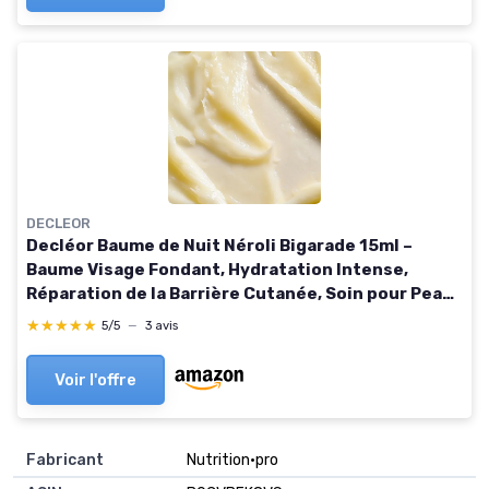
DECLEOR
Decléor Baume de Nuit Néroli Bigarade 15ml –
Baume Visage Fondant, Hydratation Intense,
Réparation de la Barrière Cutanée, Soin pour Peaux
Sèches aux Huiles Essentielles Hydratantes
★★★★★
★★★★★
5/5
—
3 avis
Voir l'offre
Fabricant
Nutrition•pro