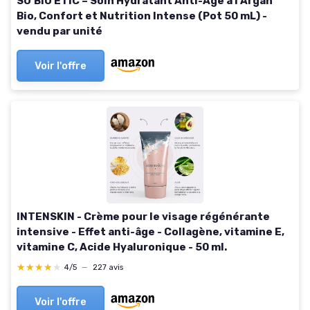
SO'BIO ETIC – Soin Hydratant Anti-Âge à l’Argan
Bio, Confort et Nutrition Intense (Pot 50 mL) -
vendu par unité
Voir l'offre
INTENSKIN - Crème pour le visage régénérante
intensive - Effet anti-âge - Collagène, vitamine E,
vitamine C, Acide Hyaluronique - 50 ml.
★★★★★
★★★★★
4/5
—
227 avis
Voir l'offre