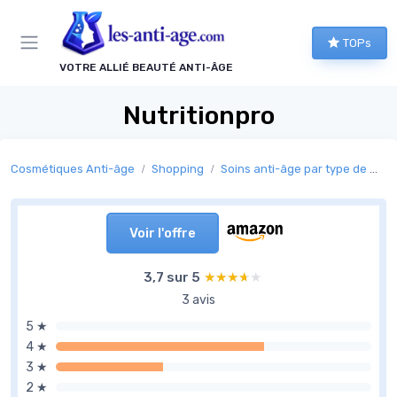
Panneau de gestion des cookies
TOPs
VOTRE ALLIÉ BEAUTÉ ANTI-ÂGE
Nutritionpro
Cosmétiques Anti-âge
Shopping
Soins anti-âge par type de peau
Voir l'offre
3,7 sur 5
★★★★★
★★★★★
3 avis
5 ★
4 ★
3 ★
2 ★