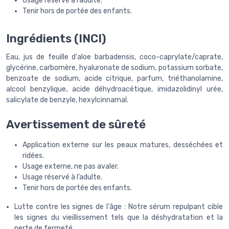
Usage réservé à l’adulte.
Tenir hors de portée des enfants.
Ingrédients (INCI)
Eau, jus de feuille d'aloe barbadensis, coco-caprylate/caprate,
glycérine, carbomère, hyaluronate de sodium, potassium sorbate,
benzoate de sodium, acide citrique, parfum, triéthanolamine,
alcool benzylique, acide déhydroacétique, imidazolidinyl urée,
salicylate de benzyle, hexylcinnamal.
Avertissement de sûreté
Application externe sur les peaux matures, desséchées et
ridées.
Usage externe, ne pas avaler.
Usage réservé à l’adulte.
Tenir hors de portée des enfants.
Lutte contre les signes de l'âge : Notre sérum repulpant cible
les signes du vieillissement tels que la déshydratation et la
perte de fermeté.