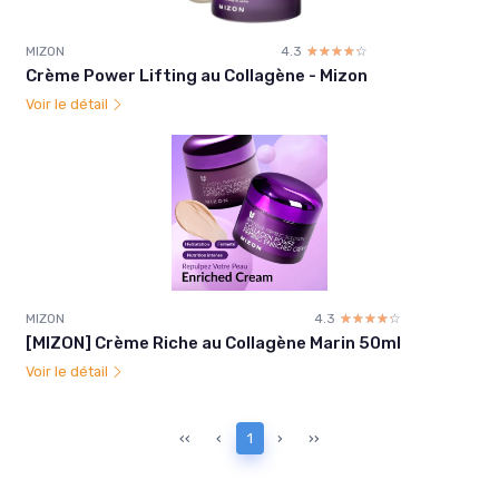
MIZON
4.3
☆☆☆☆☆
★★★★★
Crème Power Lifting au Collagène - Mizon
Voir le détail
MIZON
4.3
☆☆☆☆☆
★★★★★
[MIZON] Crème Riche au Collagène Marin 50ml
Voir le détail
‹‹
‹
1
›
››