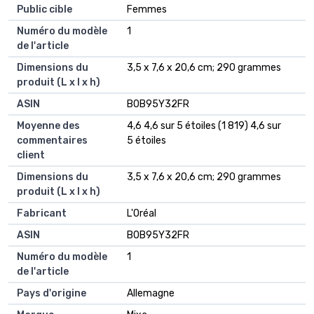
Public cible
‎Femmes
Numéro du modèle
‎1
de l'article
Dimensions du
‎3,5 x 7,6 x 20,6 cm; 290 grammes
produit (L x l x h)
ASIN
‎B0B95Y32FR
Moyenne des
4,6 4,6 sur 5 étoiles (1 819) 4,6 sur
commentaires
5 étoiles
client
Dimensions du
3,5 x 7,6 x 20,6 cm; 290 grammes
produit (L x l x h)
Fabricant
L'Oréal
ASIN
B0B95Y32FR
Numéro du modèle
1
de l'article
Pays d'origine
Allemagne