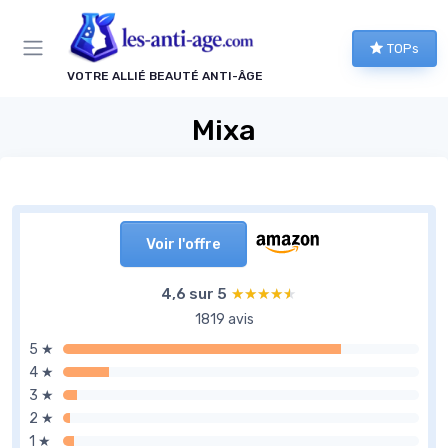
Panneau de gestion des cookies
TOPs
VOTRE ALLIÉ BEAUTÉ ANTI-ÂGE
Mixa
Voir l'offre
4,6 sur 5
★★★★★
★★★★★
1819 avis
5 ★
4 ★
3 ★
2 ★
1 ★