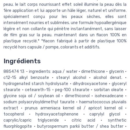
peau. le lait corps nourrissant effet soleil illumine la peau dès la
1ère application et lui apporte un hâle léger, naturel et uniforme.
spécialement conçu pour les peaux sèches, elles sont
intensément nourries et sublimées. une formule hypoallergénique
légère et non collante qui pénètre instantanément, sans laisser
de film gras sur la peau. maintenant dans un flacon 100% en
plastique recyclé.* *flacon fabriqué à partir de plastique 100%
recyclé hors capsule / pompe, colorants et additifs.
Ingrédients
885474 13 - ingredients: aqua / water • dimethicone • glycerin •
c12-15 alkyl benzoate • stearyl alcohol • alcohol denat. •
hydrogenated starch hydrolysate • dihydroxyacetone • glyceryl
stearate • ceteareth-15 • peg-100 stearate • sorbitan oleate •
glycine soja oil / soybean oil • dimethiconol • isohexadecane •
sodium polyacryloyldimethyl taurate • haematococcus pluvialis
extract • prunus armeniaca kernel oil / apricot kernel oil •
tocopherol • hydroxyacetophenone • caprylyl glycol •
caprylic/capric triglyceride • citric acid • synthetic
fluorphlogopite • butyrospermum parkii butter / shea butter •