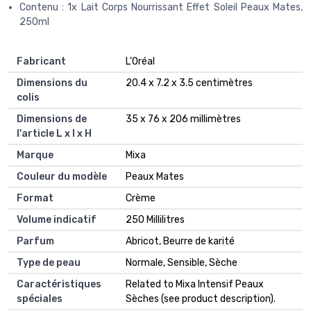
Contenu : 1x Lait Corps Nourrissant Effet Soleil Peaux Mates,
250ml
Fabricant
‎L'Oréal
Dimensions du
‎20.4 x 7.2 x 3.5 centimètres
colis
Dimensions de
‎35 x 76 x 206 millimètres
l'article L x l x H
Marque
‎Mixa
Couleur du modèle
‎Peaux Mates
Format
‎Crème
Volume indicatif
‎250 Millilitres
Parfum
‎Abricot, Beurre de karité
Type de peau
‎Normale, Sensible, Sèche
Caractéristiques
‎Related to Mixa Intensif Peaux
spéciales
Sèches (see product description).