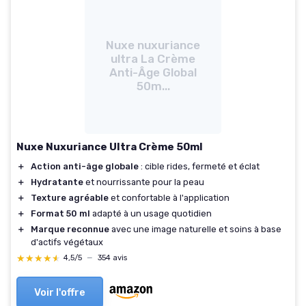
Nuxe nuxuriance
ultra La Crème
Anti-Âge Global
50m...
Nuxe Nuxuriance Ultra Crème 50ml
＋
Action anti-âge globale
: cible rides, fermeté et éclat
＋
Hydratante
et nourrissante pour la peau
＋
Texture agréable
et confortable à l'application
＋
Format 50 ml
adapté à un usage quotidien
＋
Marque reconnue
avec une image naturelle et soins à base
d'actifs végétaux
★★★★★
★★★★★
4,5/5
—
354 avis
Voir l'offre