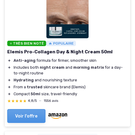
⭐ TRÈS BIEN NOTÉ
🔥 POPULAIRE
Elemis Pro-Collagen Day & Night Cream 50ml
＋
Anti-aging
formula for firmer, smoother skin
＋
Includes both
night cream
and
morning matrix
for a day-
to-night routine
＋
Hydrating
and nourishing texture
＋
From a
trusted
skincare brand (Elemis)
＋
Compact
50ml
size, travel-friendly
★★★★★
★★★★★
4,8/5
—
1556 avis
Voir l'offre