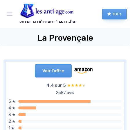
Panneau de gestion des cookies
TOPs
VOTRE ALLIÉ BEAUTÉ ANTI-ÂGE
La Provençale
Voir l'offre
4,4 sur 5
★★★★★
★★★★★
2587 avis
5 ★
4 ★
3 ★
2 ★
1 ★