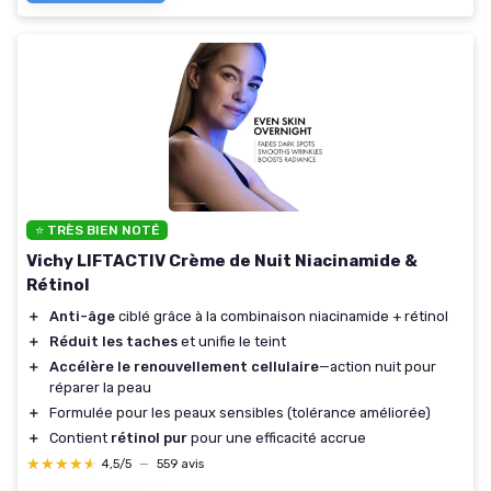
⭐ TRÈS BIEN NOTÉ
Vichy LIFTACTIV Crème de Nuit Niacinamide &
Rétinol
＋
Anti-âge
ciblé grâce à la combinaison niacinamide + rétinol
＋
Réduit les taches
et unifie le teint
＋
Accélère le renouvellement cellulaire
—action nuit pour
réparer la peau
＋
Formulée pour les peaux sensibles (tolérance améliorée)
＋
Contient
rétinol pur
pour une efficacité accrue
★★★★★
★★★★★
4,5/5
—
559 avis