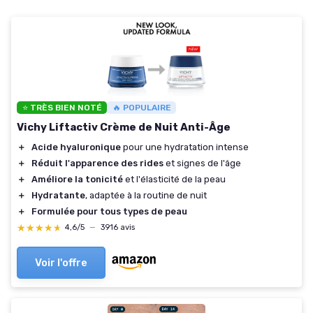
⭐ TRÈS BIEN NOTÉ
🔥 POPULAIRE
Vichy Liftactiv Crème de Nuit Anti-Âge
＋
Acide hyaluronique
pour une hydratation intense
＋
Réduit l'apparence des rides
et signes de l'âge
＋
Améliore la tonicité
et l'élasticité de la peau
＋
Hydratante
, adaptée à la routine de nuit
＋
Formulée pour tous types de peau
★★★★★
★★★★★
4,6/5
—
3916 avis
Voir l'offre