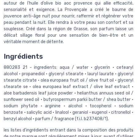
autour de l’huile d’olive bio aoc provence qui allie efficacité,
sensorialité et exigence. La Provençale a créé le baume de
jouvence anti-âge nuit pour nourrir, raffermir et régénérer votre
peau pendant la nuit. Elle rendra à votre peau son confort et sa
souplesse. Créé dans la région de Grasse, son parfum laisse un
délicat sillage floral pour une sensation de bien-être et un
véritable moment de détente.
Ingrédients
880283 21 - ingredients: aqua / water · glycerin · cetearyl
alcohol · propanediol · glyceryl stearate · lauryl laurate · glyceryl
stearate citrate · olea europaea fruit oil / olive fruit oil · glyceryl
stearate se · olea europaea leaf extract / olive leaf extract ·
aloe barbadensis leaf juice powder · helianthus annuus seed oil /
sunflower seed oil · butyrospermum parkii butter / shea butter ·
sodium phytate · arginine · alcohol · tocopherol · sodium
benzoate · salicylic acid · linalool · geraniol · eugenol · citronellol ·
benzyl alcohol · parfum / fragrance (f.i.l. b237408/1).
les listes d’ingrédients entrant dans la composition des produits
de notre marque sont régulièrement mises à jour. avant d’utiliser