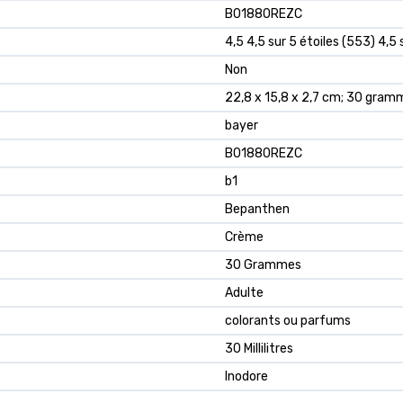
‎B01880REZC
4,5 4,5 sur 5 étoiles (553) 4,5 
Non
22,8 x 15,8 x 2,7 cm; 30 gram
bayer
B01880REZC
b1
Bepanthen
Crème
30 Grammes
Adulte
colorants ou parfums
30 Millilitres
Inodore