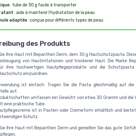
ique
: tube de 30 g facile à transporter
ratant
: aide à maintenir l'hydratation de la peau
mule adaptée
: conçue pour différents types de peau
reibung des Produkts
ie Ihre Haut mit Bepanthen Derm, dem 30 g Hautschutzpasta. Dies
Vorbeugung von Hautirritationen und trockener Haut. Die Marke Be
ür ihre hochwertigen Hautpflegeprodukte und die Schutzpasta 
Hautschutz einzuordnen.
nwendung ist einfach: Tragen Sie die Pasta gleichmäßig auf die 
elle auf.
roduktschaften umfassen ein Gewicht von etwa 30 Gramm und die 
t eine praktische Tube.
autpflegecreme ist in Pasten-oder Cremeform erhältlich und bietet
otwendigen Schutz.
ie Ihre Haut mit Bepanthen Derm und genießen Sie das gute Gefühl
pflegen.