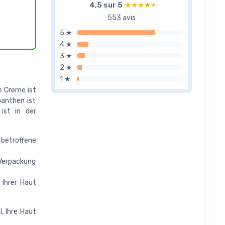
4,5 sur 5
★★★★★
★★★★★
553 avis
5 ★
4 ★
3 ★
2 ★
1 ★
e Creme ist
panthen ist
ist in der
betroffene
Verpackung
 Ihrer Haut
, Ihre Haut