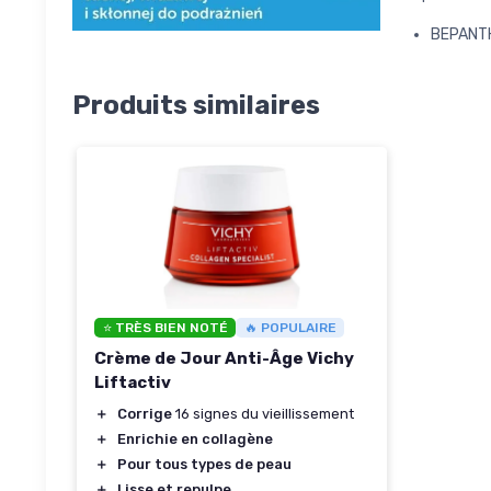
BEPANT
Produits similaires
⭐ TRÈS BIEN NOTÉ
🔥 POPULAIRE
Crème de Jour Anti-Âge Vichy
Liftactiv
＋
Corrige
16 signes du vieillissement
＋
Enrichie en collagène
＋
Pour tous types de peau
＋
Lisse et repulpe