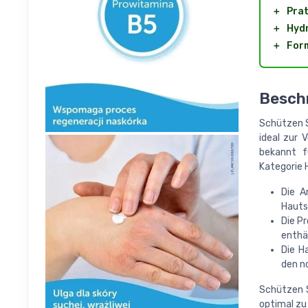
＋
Prat
＋
Hyd
＋
For
Besch
Schützen S
ideal zur 
bekannt f
Kategorie 
Die A
Hautst
Die P
enthäl
Die H
den n
Schützen S
optimal zu 