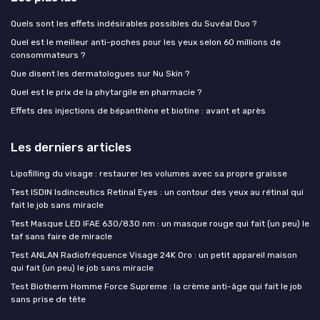
Quels sont les effets indésirables possibles du Suvéal Duo ?
Quel est le meilleur anti-poches pour les yeux selon 60 millions de
consommateurs ?
Que disent les dermatologues sur Nu Skin ?
Quel est le prix de la phytargile en pharmacie ?
Effets des injections de bépanthène et biotine : avant et après
Les derniers articles
Lipofilling du visage : restaurer les volumes avec sa propre graisse
Test ISDIN Isdinceutics Retinal Eyes : un contour des yeux au rétinal qui
fait le job sans miracle
Test Masque LED IFAE 630/830 nm : un masque rouge qui fait (un peu) le
taf sans faire de miracle
Test ANLAN Radiofréquence Visage 24K Oro : un petit appareil maison
qui fait (un peu) le job sans miracle
Test Biotherm Homme Force Supreme : la crème anti-âge qui fait le job
sans prise de tête