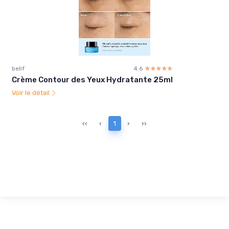
belif
4.6
☆☆☆☆☆
★★★★★
Crème Contour des Yeux Hydratante 25ml
Voir le détail
‹‹
‹
1
›
››