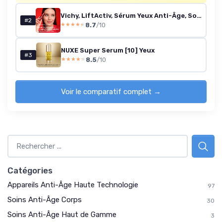
Vichy, LiftActiv, Sérum Yeux Anti-Âge, Soin Booster de Collagènes, Anti-Cernes - Rides - Poches, Illumine et Uniformise le Contour des Yeux, Peaux Sensibles et Matures, Collagen Specialist 16, 15 ml
#2
8.7
/10
★★★★★
★★★★★
NUXE Super Serum [10] Yeux
#3
8.5
/10
★★★★★
★★★★★
Voir le comparatif complet →
Catégories
Appareils Anti-Âge Haute Technologie
97
Soins Anti-Âge Corps
30
Soins Anti-Âge Haut de Gamme
3