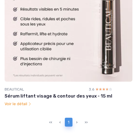
BEAUTICAL
3.6
☆☆☆☆☆
★★★★★
Sérum liftant visage & contour des yeux - 15 ml
Voir le détail
‹‹
‹
1
›
››