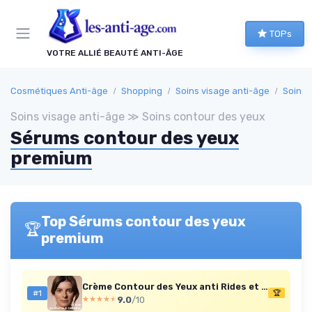
Panneau de gestion des cookies
TOPs
VOTRE ALLIÉ BEAUTÉ ANTI-ÂGE
Cosmétiques Anti-âge
Shopping
Soins visage anti-âge
Soins 
Soins visage anti-âge ≫ Soins contour des yeux
Sérums contour des yeux
premium
Top Sérums contour des yeux
🏆
premium
Crème Contour des Yeux anti Rides et Hydratante, effet Lifting yeux fatigués, contre Poche, Cerne avec Acide Hyaluronique et Argireline, Testée Dermatologiquement, Cosmétique Naturelle - 15 ml
#1
🏆
9.0
/10
★★★★★
★★★★★