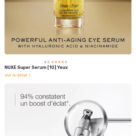
4.5
☆☆☆☆☆
★★★★★
NUXE Super Serum [10] Yeux
Voir le détail