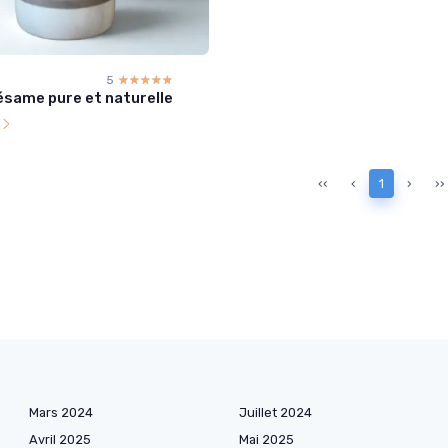
5
☆☆☆☆☆
★★★★★
ésame pure et naturelle
l
‹‹
‹
1
›
››
Mars 2024
Juillet 2024
Avril 2025
Mai 2025