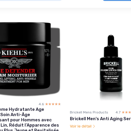
4.6
☆☆☆☆☆
★★★★★
Crème Hydratante Age
Brickell Mens Products
4.7
☆☆
★★
 Soin Anti-Âge
Brickell Men's Anti Aging S
sant pour Hommes avec
 Lin, Réduit l’Apparence des
Voir le détail
u Plus Jeune et Revitalisée