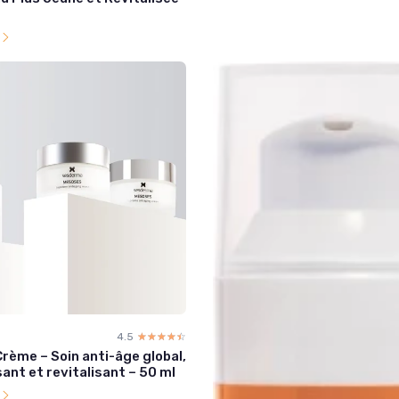
l
4.5
☆☆☆☆☆
★★★★★
rème – Soin anti-âge global,
ant et revitalisant – 50 ml
l