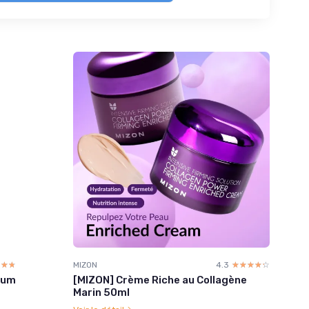
☆☆☆
★★★
MIZON
4.3
☆☆☆☆☆
★★★★★
erum
[MIZON] Crème Riche au Collagène
Marin 50ml