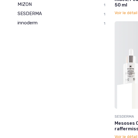
MIZON
50 ml
1
Voir le détai
SESDERMA
1
innoderm
1
SESDERMA
Mesoses C
raffermiss
Voir le détai