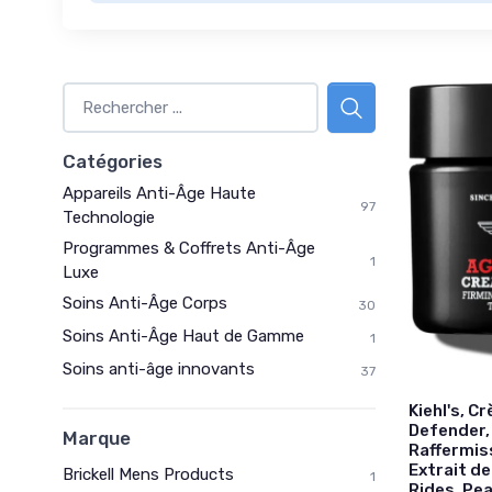
Catégories
Appareils Anti-Âge Haute
97
Technologie
Programmes & Coffrets Anti-Âge
1
Luxe
Soins Anti-Âge Corps
30
Soins Anti-Âge Haut de Gamme
1
Soins anti-âge innovants
37
Kiehl's, 
Defender,
Marque
Raffermis
Extrait de
Brickell Mens Products
1
Rides, Pea