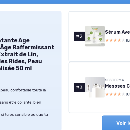
#2
atante Age
★★★★★
★★★★★
8.
-Âge Raffermissant
trait de Lin,
des Rides, Peau
lisée 50 ml
SESDERMA
#3
 peau confortable toute la
★★★★★
★★★★★
8.
sans être collante, bien
si tu es sensible ou que tu
Voir 