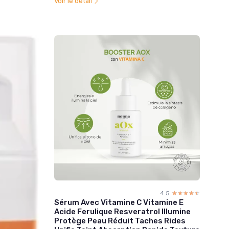
Voir le détail
4.5
☆☆☆☆☆
★★★★★
Sérum Avec Vitamine C Vitamine E
Acide Ferulique Resveratrol Illumine
Protège Peau Réduit Taches Rides