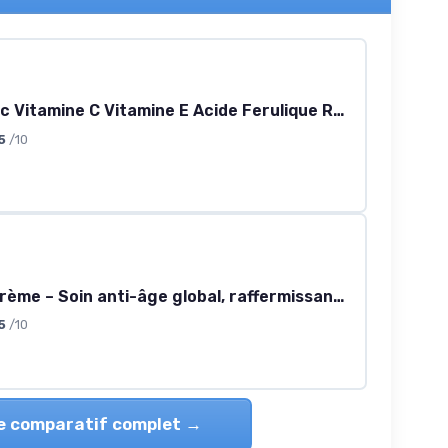
Sérum Avec Vitamine C Vitamine E Acide Ferulique Resveratrol Illumine Protège Peau Réduit Taches Rides Unifie Teint Absorption Rapide Texture Légère Soin Anti-Age Revitalisant
5
/10
Mesoses Crème – Soin anti-âge global, raffermissant et revitalisant – 50 ml
5
/10
le comparatif complet →