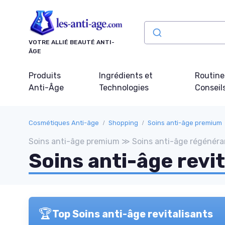
Panneau de gestion des cookies
VOTRE ALLIÉ BEAUTÉ ANTI-
ÂGE
Produits
Ingrédients et
Routine
Anti-Âge
Technologies
Conseil
Cosmétiques Anti-âge
Shopping
Soins anti-âge premium
Soins anti-âge premium ≫ Soins anti-âge régénéra
Soins anti-âge revit
🏆
Top Soins anti-âge revitalisants