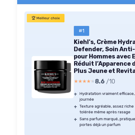
🏆 Meilleur choix
#1
Kiehl's, Crème Hydr
Defender, Soin Anti
pour Hommes avec Ex
Réduit l’Apparence 
Plus Jeune et Revita
8.6
/10
★★★★★
★★★★★
+
Hydratation vraiment efficace,
journée
+
Texture agréable, assez riche 
tolérée même après rasage
+
Sans parfum marqué, pratique 
portes déjà un parfum