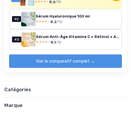
8.6
/10
★★★★★
★★★★★
Sérum Hyaluronique 100 ml
#2
8.2
/10
★★★★★
★★★★★
Sérum Anti-Âge Vitamine C + Rétinol + Acide Hyaluronique 100 ml
#3
8.1
/10
★★★★★
★★★★★
Voir le comparatif complet →
Catégories
Marque