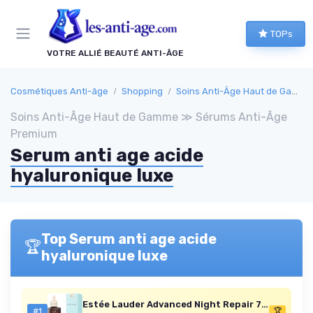
Panneau de gestion des cookies
TOPs
VOTRE ALLIÉ BEAUTÉ ANTI-ÂGE
Cosmétiques Anti-âge
Shopping
Soins Anti-Âge Haut de Gamme
Soins Anti-Âge Haut de Gamme ≫ Sérums Anti-Âge
Premium
Serum anti age acide
hyaluronique luxe
Top Serum anti age acide
🏆
hyaluronique luxe
Estée Lauder Advanced Night Repair 75 ml - Sérum anti-âge hydratant
#1
🏆