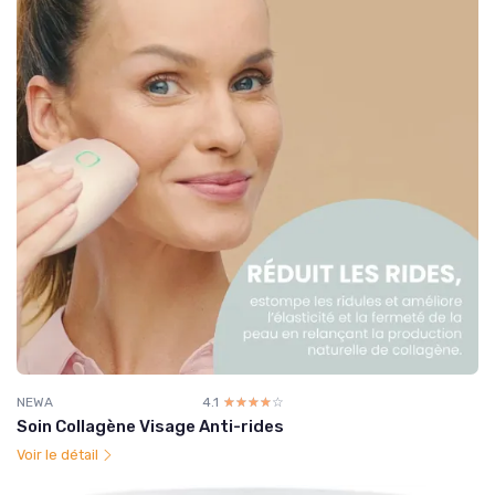
NEWA
4.1
☆☆☆☆☆
★★★★★
Soin Collagène Visage Anti-rides
Voir le détail