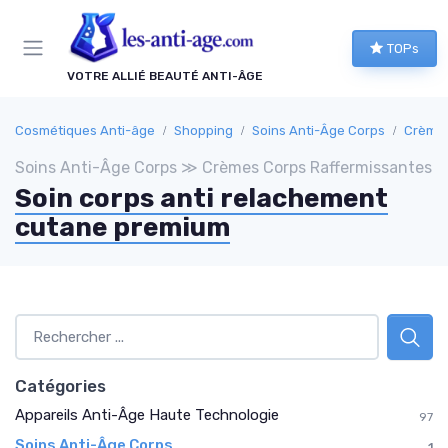
Panneau de gestion des cookies
TOPs
VOTRE ALLIÉ BEAUTÉ ANTI-ÂGE
Cosmétiques Anti-âge
Shopping
Soins Anti-Âge Corps
Crèmes
Soins Anti-Âge Corps ≫ Crèmes Corps Raffermissantes
Soin corps anti relachement
cutane premium
Catégories
Appareils Anti-Âge Haute Technologie
97
Soins Anti-Âge Corps
1