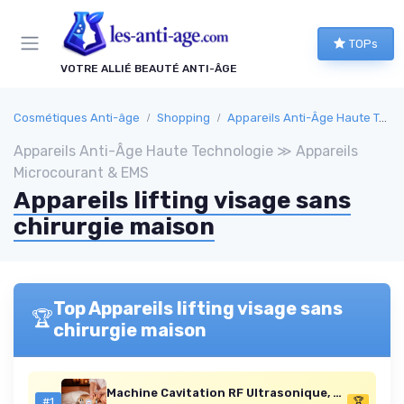
Panneau de gestion des cookies
TOPs
VOTRE ALLIÉ BEAUTÉ ANTI-ÂGE
Cosmétiques Anti-âge
Shopping
Appareils Anti-Âge Haute Technologie
Appareils Anti-Âge Haute Technologie ≫ Appareils
Microcourant & EMS
Appareils lifting visage sans
chirurgie maison
Top Appareils lifting visage sans
🏆
chirurgie maison
Machine Cavitation RF Ultrasonique, Appareil Minceur Body Sculpting 50W 40K, Anti Cellulite Raffermissement Peau Lifting Visage Corps, Drainage Lymphatique, Usage Maison Institut Spa
#1
🏆