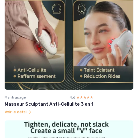
Mantrasage
4.6
☆☆☆☆☆
★★★★★
Masseur Sculptant Anti-Cellulite 3 en 1
Voir le détail