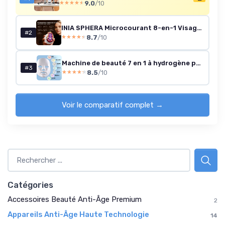
9.0
/10
★★★★★
★★★★★
INIA SPHERA Microcourant 8-en-1 Visage & Cou
#2
8.7
/10
★★★★★
★★★★★
Machine de beauté 7 en 1 à hydrogène pour le visage, avec masque, appareil de soin du visage multifonction, réduction des rides et hydratation, traitement de spa à domicile (gris)
#3
8.5
/10
★★★★★
★★★★★
Voir le comparatif complet →
Catégories
Accessoires Beauté Anti-Âge Premium
2
Appareils Anti-Âge Haute Technologie
14