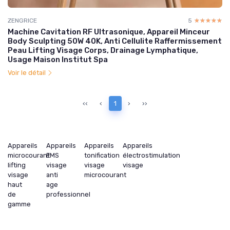
ZENGRICE
5
☆☆☆☆☆
★★★★★
Machine Cavitation RF Ultrasonique, Appareil Minceur
Body Sculpting 50W 40K, Anti Cellulite Raffermissement
Peau Lifting Visage Corps, Drainage Lymphatique,
Usage Maison Institut Spa
Voir le détail
‹‹
‹
1
›
››
Appareils
Appareils
Appareils
Appareils
microcourant
EMS
tonification
électrostimulation
lifting
visage
visage
visage
visage
anti
microcourant
haut
age
de
professionnel
gamme