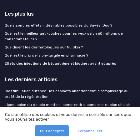
Les plus lus
Quels sont les effets indésirables possibles du Suvéal Duo ?
Quel est le meilleur anti-poches pour les yeux selon 60 millions de
consommateurs ?
Que disent les dermatologues sur Nu Skin ?
Quel est le prix de la phytargile en pharmacie ?
Effets des injections de bépanthène et biotine : avant et après
Les derniers articles
Biostimulation cutanée : les cabinets abandonnent le remplissage au
profit de la régénération
Liposuccion du double menton : comprendre, comparer et bien choisir
son traitement esthétique
Ce site utilise des cookies et vous donne le contrôle sur ceux que
Liposuccion du double menton : comment choisir le bon traitement pour
vous souhaitez activer
rajeunir l’ovale du visage
Tout accepter
Personnaliser
Peau déshydratée vs peau sèche : le diagnostic qui change toute votre
routine anti-âge