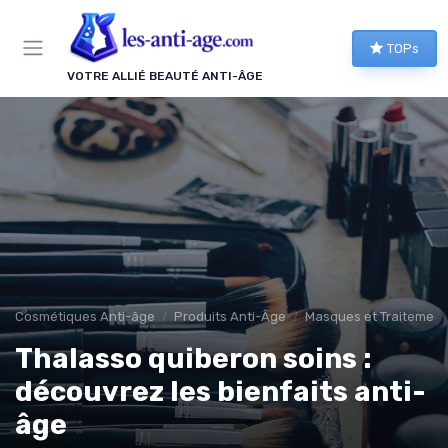
Panneau de gestion des cookies
TOPs
VOTRE ALLIÉ BEAUTÉ ANTI-ÂGE
Cosmétiques Anti-âge
Produits Anti-Âge
Masques et Traitements
Thalasso quiberon soins :
découvrez les bienfaits anti-
âge