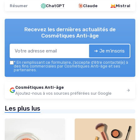
Résumer
ChatGPT
Claude
Mistral
Recevez les dernières actualités de
Cosmétiques Anti-âge
➔ Je m'inscris
*
En remplissant ce formulaire, j’accepte d’être contacté(e) à
des fins commerciales par Cosmétiques Anti-âge et ses
partenaires.
Cosmétiques Anti-âge
Ajoutez-nous à vos sources préférées sur Google
Les plus lus