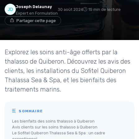
Joseph Delaunay
30 août 2024
15 min de lecture
Expert en Formulation
Partager cette page
Explorez les soins anti-âge offerts par la
thalasso de Quiberon. Découvrez les avis des
clients, les installations du Sofitel Quiberon
Thalassa Sea & Spa, et les bienfaits des
traitements marins.
SOMMAIRE
Les bienfaits des soins thalasso à Quiberon
Avis clients sur les soins thalasso à Quiberon
Le Sofitel Quiberon Thalassa Sea & Spa : un cadre
exceptionnel