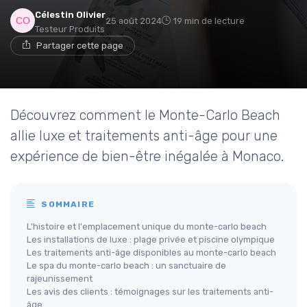
Célestin Olivier
25 août 2024
19 min de lecture
Testeur Produits
Partager cette page
Découvrez comment le Monte-Carlo Beach
allie luxe et traitements anti-âge pour une
expérience de bien-être inégalée à Monaco.
SOMMAIRE
L'histoire et l'emplacement unique du monte-carlo beach
Les installations de luxe : plage privée et piscine olympique
Les traitements anti-âge disponibles au monte-carlo beach
Le spa du monte-carlo beach : un sanctuaire de
rajeunissement
Les avis des clients : témoignages sur les traitements anti-
âge