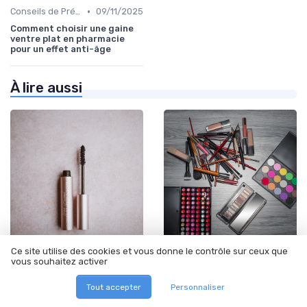
•
Conseils de Prévention du Vieillissement
09/11/2025
Comment choisir une gaine
ventre plat en pharmacie
pour un effet anti-âge
À lire aussi
Ce site utilise des cookies et vous donne le contrôle sur ceux que
•
•
Conseils de Professionnels
10/01/2025
Guides d'Application et Techniques
10/01/2025
vous souhaitez activer
Monte carlo beach
Full face maquillage :
roquebrune cap martin : les
secrets et astuces pour un
Tout accepter
Personnaliser
secrets des traitements
look impeccable
anti-âge