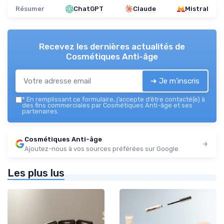
Résumer
ChatGPT
Claude
Mistral
Recevez les dernières actualités de
Cosmétiques Anti-âge
➔ Je m'inscris
*
En remplissant ce formulaire, j’accepte d’être contacté(e) à
des fins commerciales par Cosmétiques Anti-âge et ses
partenaires.
Cosmétiques Anti-âge
Ajoutez-nous à vos sources préférées sur Google
Les plus lus