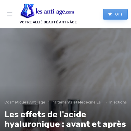
Panneau de gestion des cookies
TOPs
VOTRE ALLIÉ BEAUTÉ ANTI-ÂGE
Cosmétiques Anti-âge
Traitements et Médecine Esthétique
Injections et
Les effets de l'acide
hyaluronique : avant et après