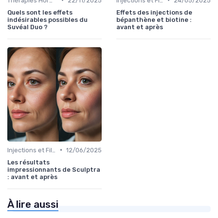
Thérapies Hormonales et Alternatives
22/11/2025
Injections et Fillers
24/05/2025
Quels sont les effets
Effets des injections de
indésirables possibles du
bépanthène et biotine :
Suvéal Duo ?
avant et après
•
Injections et Fillers
12/06/2025
Les résultats
impressionnants de Sculptra
: avant et après
À lire aussi