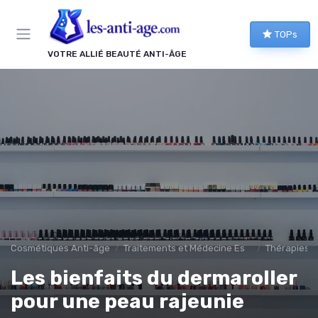
Panneau de gestion des cookies
TOPs
VOTRE ALLIÉ BEAUTÉ ANTI-ÂGE
Cosmétiques Anti-âge
Traitements et Médecine Esthétique
Thérapies H
Les bienfaits du dermaroller
pour une peau rajeunie