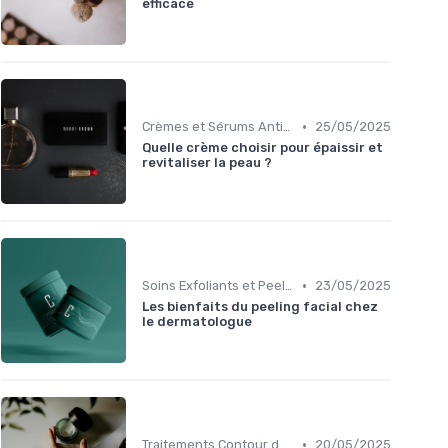
efficace
•
Crèmes et Sérums Anti-Rides
25/05/2025
Quelle crème choisir pour épaissir et
revitaliser la peau ?
•
Soins Exfoliants et Peeling
23/05/2025
Les bienfaits du peeling facial chez
le dermatologue
•
Traitements Contour des Yeux
20/05/2025