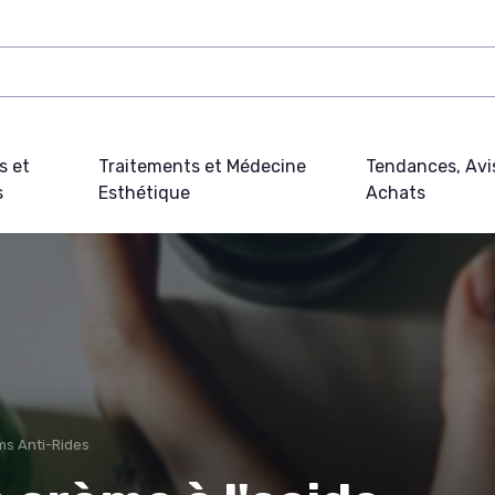
s et
Traitements et Médecine
Tendances, Avi
s
Esthétique
Achats
ms Anti-Rides