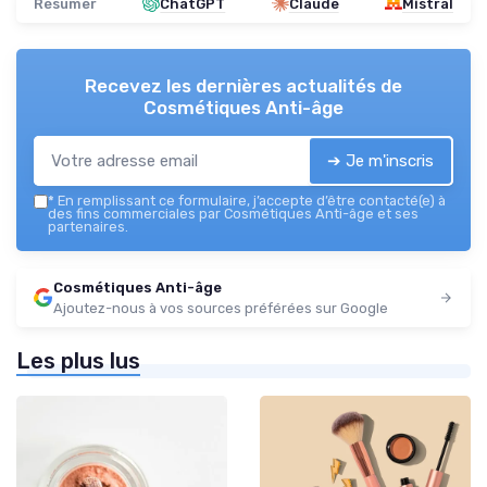
Résumer
ChatGPT
Claude
Mistral
Recevez les dernières actualités de
Cosmétiques Anti-âge
➔ Je m'inscris
*
En remplissant ce formulaire, j’accepte d’être contacté(e) à
des fins commerciales par Cosmétiques Anti-âge et ses
partenaires.
Cosmétiques Anti-âge
Ajoutez-nous à vos sources préférées sur Google
Les plus lus