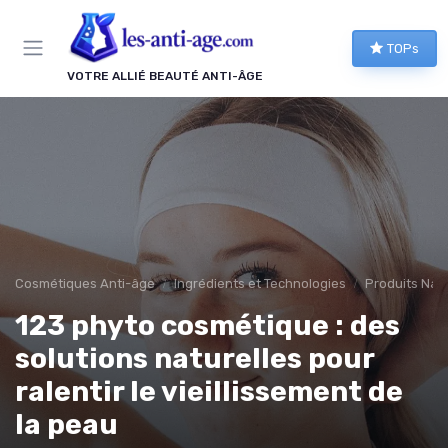
Panneau de gestion des cookies
TOPs
VOTRE ALLIÉ BEAUTÉ ANTI-ÂGE
Cosmétiques Anti-âge
Ingrédients et Technologies
Produits Natu
123 phyto cosmétique : des
solutions naturelles pour
ralentir le vieillissement de
la peau