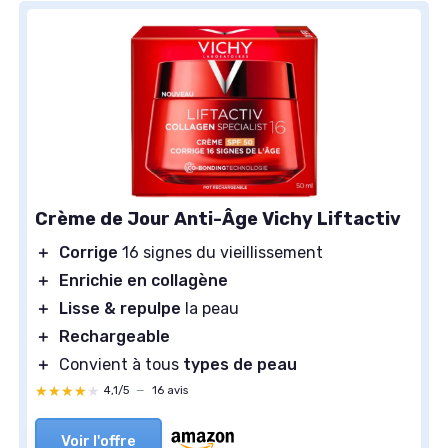
Crème de Jour Anti-Âge Vichy Liftactiv
＋
Corrige
16 signes du vieillissement
＋
Enrichie en collagène
＋
Lisse & repulpe
la peau
＋
Rechargeable
＋
Convient à tous
types de peau
★★★★★
★★★★★
4,1/5
—
16 avis
Voir l'offre