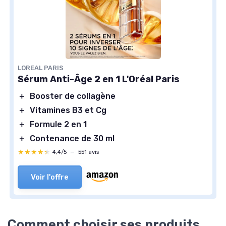
LOREAL PARIS
Sérum Anti-Âge 2 en 1 L'Oréal Paris
＋
Booster de collagène
＋
Vitamines B3 et Cg
＋
Formule 2 en 1
＋
Contenance de 30 ml
★★★★★
★★★★★
4,4/5
—
551 avis
Voir l'offre
Comment choisir ses produits