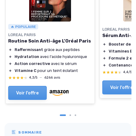
🔥 POPULAIRE
LOREAL PARIS
LOREAL PARIS
Sérum Anti-Âge
Routine Soin Anti-âge L'Oréal Paris
＋
Booster de c
＋
Raffermissant
grâce aux peptides
＋
Vitamines B3
＋
Hydratation
avec l'acide hyaluronique
＋
Formule 2 en 
＋
Action corrective
avec le sérum
＋
Contenance d
＋
Vitamine C
pour un teint éclatant
★★★★★
★★★★★
4,4/5
★★★★★
★★★★★
4,3/5
—
6266 avis
Voir l'offre
Voir l'offre
SOMMAIRE