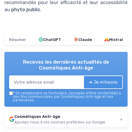
recommandés pour leur efficacité et leur accessibilité
au
phyto public
.
Résumer
ChatGPT
Claude
Mistral
Recevez les dernières actualités de
Cosmétiques Anti-âge
➔ Je m'inscris
*
En remplissant ce formulaire, j’accepte d’être contacté(e) à
des fins commerciales par Cosmétiques Anti-âge et ses
partenaires.
Cosmétiques Anti-âge
Ajoutez-nous à vos sources préférées sur Google