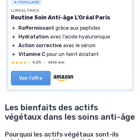
🔥 POPULAIRE
LOREAL PARIS
Routine Soin Anti-âge L'Oréal Paris
＋
Raffermissant
grâce aux peptides
＋
Hydratation
avec l'acide hyaluronique
＋
Action corrective
avec le sérum
＋
Vitamine C
pour un teint éclatant
★★★★★
★★★★★
4,3/5
—
6266 avis
Voir l'offre
Les bienfaits des actifs
végétaux dans les soins anti-âge
Pourquoi les actifs végétaux sont-ils