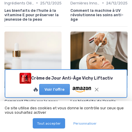
•
•
Ingrédients Clés Anti-Âge
25/12/2025
Dernières Innovations Scientifiques
24/12/2025
Les bienfaits de l’huile à la
Comment la machine à UV
vitamine E pour préserver la
révolutionne les soins anti-
jeunesse de la peau
âge
Crème de Jour Anti-Âge Vichy Liftactiv
🔥
Voir l'offre
•
•
Ingrédients Clés Anti-Âge
24/12/2025
Produits Naturels et Bio
23/12/2025
Comment l'huile sur la peau
Les bienfaits de l’argile
peut transformer votre
blanche pour le visage dans
Ce site utilise des cookies et vous donne le contrôle sur ceux que
routine anti-âge
les soins anti-âge
vous souhaitez activer
Tout accepter
Personnaliser