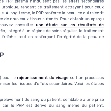
s de PRP plasma n'induisent pas les effets secondaires
aluronique, rendant ce traitement attrayant pour ceux
e. À long terme, le PRP renforce la peau, ce qui ralentit
ance de nouveaux tissus cutanés. Pour obtenir un aperçu
s pouvez consulter
une étude sur les résultats de
in, intégré à un régime de soins régulier, le traitement
raîche, tout en renforçant l'intégrité de la peau de
RP
) pour le
rajeunissement du visage
suit un processus
imiser les risques d’effets secondaires. Voici les étapes
rélèvement de sang du patient, semblable à une prise
e car le PRP est dérivé du sang même du patient,