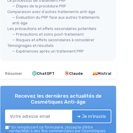
Le processus de traitement PRP
— Étapes de la procédure PRP
Comparaison avec d'autres traitements anti-âge
— Évaluation du PRP face aux autres traitements
anti-âge
Les précautions et effets secondaires potentiels
— Précautions et soins post-traitement
— Risques et effets secondaires à considérer
Témoignages et résultats
— Expériences après un traitement PRP
Résumer
ChatGPT
Claude
Mistral
Recevez les dernières actualités de
Cosmétiques Anti-âge
➔ Je m'inscris
*
En remplissant ce formulaire, j’accepte d’être
contacté(e) à des fins commerciales par Cosmétiques