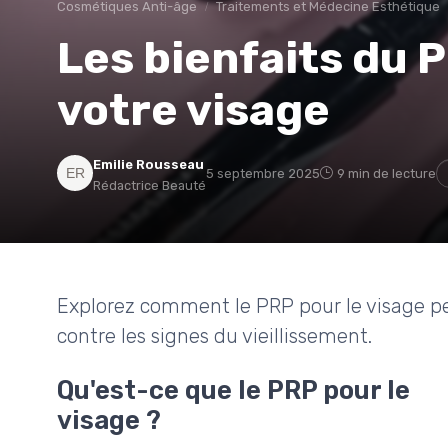
Cosmétiques Anti-âge
Traitements et Médecine Esthétique
Les bienfaits du 
votre visage
Emilie Rousseau
5 septembre 2025
9 min de lecture
Rédactrice Beauté
Explorez comment le PRP pour le visage pe
contre les signes du vieillissement.
Qu'est-ce que le PRP pour le
visage ?