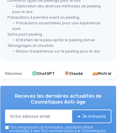
Différents types de peelings pour le dos
— Exploration des diverses méthodes de peeling
pour le dos
Précautions à prendre avant un peeling
— Précautions essentielles pour une expérience
sûre
Soins post-peeling
— Entretien de la peau après le peeling dorsal
Témoignages et résultats
— Retour d'expérience sur le peeling pour le dos
Résumer
ChatGPT
Claude
Mistral
Recevez les dernières actualités de
Cosmétiques Anti-âge
➔ Je m'inscris
*
En remplissant ce formulaire, j’accepte d’être
contacté(e) à des fins commerciales par Cosmétiques