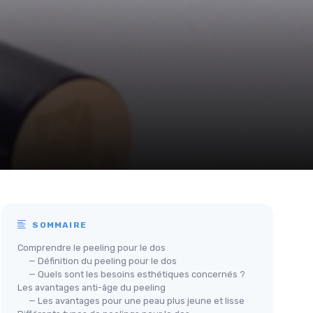
SOMMAIRE
Comprendre le peeling pour le dos
— Définition du peeling pour le dos
— Quels sont les besoins esthétiques concernés ?
Les avantages anti-âge du peeling
— Les avantages pour une peau plus jeune et lisse