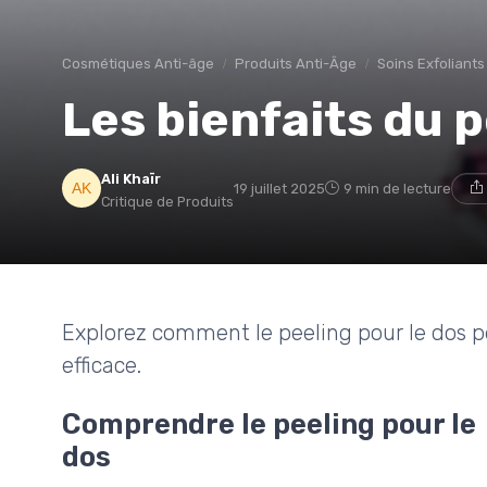
Cosmétiques Anti-âge
Produits Anti-Âge
Soins Exfoliants
Les bienfaits du p
Ali Khaïr
19 juillet 2025
9 min de lecture
Critique de Produits
Explorez comment le peeling pour le dos p
efficace.
Comprendre le peeling pour le
dos